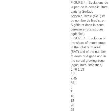
FIGURE 4 : Evolutions de
la part de la céréaliculture
dans la Surface
Agricole Totale (SAT) et
du nombre de brebis, en
Algérie et dans la zone
céréalière (Statistiques
agricoles).
FIGURE 4 : Evolution of
the share of cereal crops
in the total farm area
(SAT) and of the number
of ewes of Algeria and in
the cereal-growing zone
(agricultural statistics).
0,76 1,33
3,21
7,45
35,1
0
5
10
15
20
25