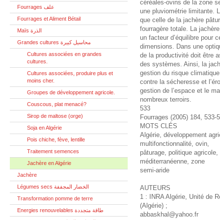
céréales-ovins de la zone se
Fourrages علف
une pluviométrie limitante. L
Fourrages et Aliment Bétail
que celle de la jachère pâtu
fourragère totale. La jachèr
Maïs الذرة
un facteur d’équilibre pour 
Grandes cultures محاسيل كبيرة
dimensions. Dans une optiqu
Cultures associées en grandes
de la productivité doit être 
cultures.
des systèmes. Ainsi, la jach
gestion du risque climatique,
Cultures associées, produire plus et
moins cher.
contre la sécheresse et l’ér
gestion de l’espace et le mai
Groupes de développement agricole.
nombreux terroirs.
Couscous, plat menacé?
533
Sirop de maltose (orge)
Fourrages (2005) 184, 533-
MOTS CLÉS
Soja en Algérie
Algérie, développement agrico
Pois chiche, fève, lentille
multifonctionnalité, ovin,
Traitement semences
pâturage, politique agricol
méditerranéenne, zone
Jachère en Algérie
semi-aride
Jachère
Légumes secs الخضار المجففة
AUTEURS
1 : INRA Algérie, Unité de 
Transformation pomme de terre
(Algérie) ;
Energies renouvelables طاقة متجددة
abbaskhal@yahoo.fr