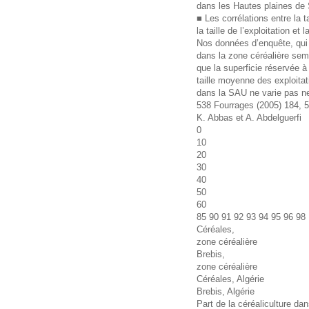
dans les Hautes plaines de 
■ Les corrélations entre la t
la taille de l’exploitation et 
Nos données d’enquête, qui 
dans la zone céréalière sem
que la superficie réservée à
taille moyenne des exploitat
dans la SAU ne varie pas n
538 Fourrages (2005) 184, 
K. Abbas et A. Abdelguerfi
0
10
20
30
40
50
60
85 90 91 92 93 94 95 96 98
Céréales,
zone céréalière
Brebis,
zone céréalière
Céréales, Algérie
Brebis, Algérie
Part de la céréaliculture da