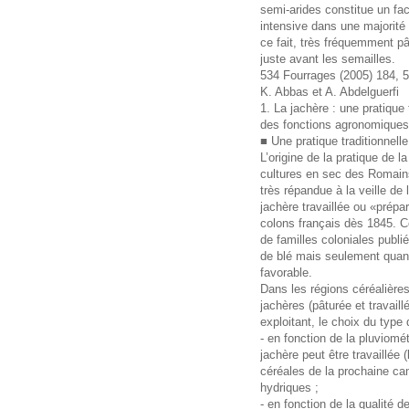
semi-arides constitue un fac
intensive dans une majorité 
ce fait, très fréquemment p
juste avant les semailles.
534 Fourrages (2005) 184, 
K. Abbas et A. Abdelguerfi
1. La jachère : une pratique
des fonctions agronomique
■ Une pratique traditionnelle
L’origine de la pratique de 
cultures en sec des Romain
très répandue à la veille de 
jachère travaillée ou «prépa
colons français dès 1845. Ce
de familles coloniales publi
de blé mais seulement quand
favorable.
Dans les régions céréalière
jachères (pâturée et travai
exploitant, le choix du type 
- en fonction de la pluviométr
jachère peut être travaillée 
céréales de la prochaine ca
hydriques ;
- en fonction de la qualité d