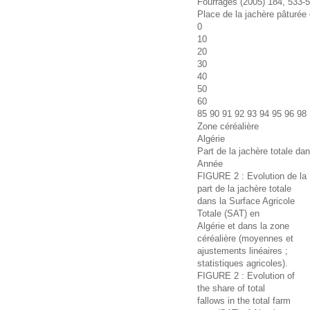
Fourrages (2005) 184, 533-
Place de la jachère pâturée
0
10
20
30
40
50
60
85 90 91 92 93 94 95 96 98
Zone céréalière
Algérie
Part de la jachère totale da
Année
FIGURE 2 : Evolution de la
part de la jachère totale
dans la Surface Agricole
Totale (SAT) en
Algérie et dans la zone
céréalière (moyennes et
ajustements linéaires ;
statistiques agricoles).
FIGURE 2 : Evolution of
the share of total
fallows in the total farm