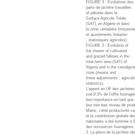
FIGURE 3 : Evolutions des
parts de jachère travaillée
et pâturée dans la
Surface Agricole Totale
(SAT), en Algérie et dans
la zone céréalière (moyenn
et ajustements linéaires
; statistiques agricoles).
FIGURE 3 : Evolution of
the shares of cultivated
and grazed fallows in the
total farm area (SAT) of
Algeria and in the cerealgro
zone (means and
linear adjustments ; agricult
statistics).
L’apport en UF des jachères
soit 9,3% de l’offre fourra
leur importance en tant que 
leur très bas niveau de pro
Maroc, cette productivité va
et la contribution globale d
nationales a été estimée à 
des ressources fourragères 
3. La place de la jachère o