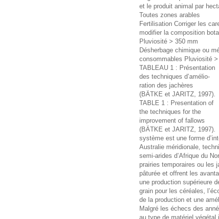
et le produit animal par hect
Toutes zones arables
Fertilisation Corriger les ca
modifier la composition bot
Pluviosité > 350 mm
Désherbage chimique ou mé
consommables Pluviosité 
TABLEAU 1 : Présentation
des techniques d’amélio-
ration des jachères
(BÄTKE et JARITZ, 1997).
TABLE 1 : Presentation of
the techniques for the
improvement of fallows
(BÄTKE et JARITZ, 1997).
système est une forme d’int
Australie méridionale, tech
semi-arides d’Afrique du N
prairies temporaires ou les 
pâturée et offrent les ava
une production supérieure de
grain pour les céréales, l’éc
de la production et une amélio
Malgré les échecs des anné
au type de matériel végétal 