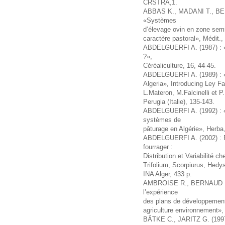
CRSTRA,1.
ABBAS K., MADANI T., BE
«Systèmes
d’élevage ovin en zone semi-a
caractère pastoral», Médit.,
ABDELGUERFI A. (1987) : «
?»,
Céréaliculture, 16, 44-45.
ABDELGUERFI A. (1989) : «
Algeria», Introducing Ley F
L.Materon, M.Falcinelli et P
Perugia (Italie), 135-143.
ABDELGUERFI A. (1992) : «L’
systèmes de
pâturage en Algérie», Herba,
ABDELGUERFI A. (2002) : Re
fourrager :
Distribution et Variabilité
Trifolium, Scorpiurus, Hedy
INA Alger, 433 p.
AMBROISE R., BERNAUD M.
l’expérience
des plans de développement 
agriculture environnement», 
BÄTKE C., JARITZ G. (1997) 