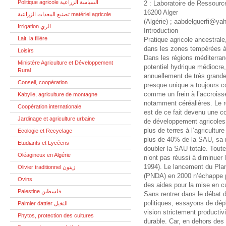
Politique agricole السياسة الزراعية
2 : Laboratoire de Ressourc
16200 Alger
تصنيع المعدات الزراعية matériel agricole
(Algérie) ; aabdelguerfi@yah
Irrigation الري
Introduction
Lait, la filière
Pratique agricole ancestral
dans les zones tempérées à c
Loisirs
Dans les régions méditerra
Ministère Agriculture et Développement
potentiel hydrique médiocre,
Rural
annuellement de très grande
Conseil, coopération
presque unique a toujours co
comme un frein à l’accroiss
Kabylie, agriculture de montagne
notamment céréalières. Le r
Coopération internationale
est de ce fait devenu une 
Jardinage et agriculture urbaine
de développement agricoles. 
plus de terres à l’agricultu
Ecologie et Recyclage
plus de 40% de la SAU, sa m
Etudiants et Lycéens
doubler la SAU totale. Tout
Oléagineux en Algérie
n’ont pas réussi à diminue
1994). Le lancement du Pla
Olivier traditionnel زيتون
(PNDA) en 2000 n’échappe pa
Ovins
des aides pour la mise en cu
Palestine فلسطين
Sans rentrer dans le débat 
politiques, essayons de dépl
Palmier dattier النخيل
vision strictement producti
Phytos, protection des cultures
durable. Car, en dehors des