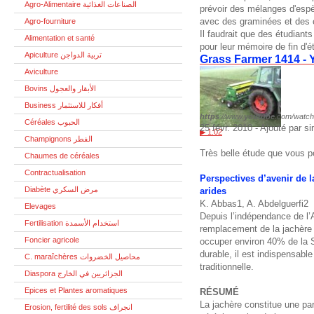
Agro-Alimentaire الصناعات الغذائية
prévoir des mélanges d'esp
avec des graminées et des c
Agro-fourniture
Il faudrait que des étudiant
Alimentation et santé
pour leur mémoire de fin d'é
Apiculture تربية الدواجن
Grass Farmer 1414 -
Aviculture
Bovins الأبقار والعجول
Business أفكار للاستثمار
https
://www.
youtube
.com/watc
Céréales الحبوب
25 févr. 2010 - Ajouté par s
▶ 1:02
Champignons الفطر
Très belle étude que vous p
Chaumes de céréales
Contractualisation
Perspectives d’avenir de l
Diabète مرض السكري
arides
K. Abbas1, A. Abdelguerfi2
Elevages
Depuis l’indépendance de l’A
Fertilisation استخدام الأسمدة
remplacement de la jachère 
Foncier agricole
occuper environ 40% de la 
durable, il est indispensabl
C. maraîchères محاصيل الخضروات
traditionnelle.
Diaspora الجزائريين في الخارج
Epices et Plantes aromatiques
RÉSUMÉ
La jachère constitue une pa
Erosion, fertilité des sols انجراف