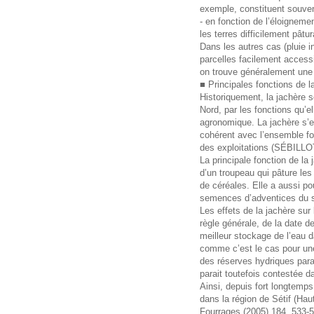
exemple, constituent souvent
- en fonction de l’éloignemen
les terres difficilement pât
Dans les autres cas (pluie i
parcelles facilement accessi
on trouve généralement une 
■ Principales fonctions de l
Historiquement, la jachère s
Nord, par les fonctions qu’e
agronomique. La jachère s’
cohérent avec l’ensemble fo
des exploitations (SÉBILLOT
La principale fonction de la 
d’un troupeau qui pâture le
de céréales. Elle a aussi pou
semences d’adventices du s
Les effets de la jachère sur
règle générale, de la date de
meilleur stockage de l’eau d
comme c’est le cas pour une 
des réserves hydriques para
parait toutefois contestée 
Ainsi, depuis fort longtemps
dans la région de Sétif (Hau
Fourrages (2005) 184, 533-