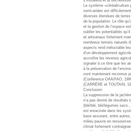
s’installera et la sécheresse
Le système «céréaliculture 
semi-arides est difficilemen
diverses étendues de terres 
de la population. Le rôle qu’
et la gestion de l’espace es
oublier les potentialités qu’
et artisanaux fortement marq
nombreux terroirs naturels d
aspects rend inéluctable leu
d’un développement agricole
accroître les revenus agricole
signaler à ce titre que les 
à la préservation de l’enviro
sont maintenant reconnus pa
(Conférence OAA/FAO, 1999)
(CARRÈRE et TOUTAIN, 199
Conclusion
La suppression de la jachère
n’a pas donné de résultats 
(blé/blé, blé/légumes secs..
est enracinée dans les sy
base assurant, entre autres, 
milieu pauvre en ressource
climat fortement contraignan