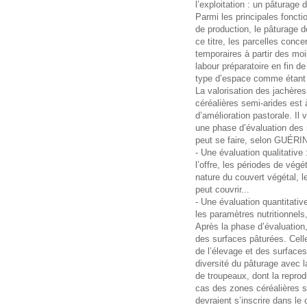
l’exploitation : un pâturage 
Parmi les principales fonct
de production, le pâturage d
ce titre, les parcelles con
temporaires à partir des mo
labour préparatoire en fin d
type d’espace comme étant v
La valorisation des jachère
céréalières semi-arides est 
d’amélioration pastorale. Il 
une phase d’évaluation des 
peut se faire, selon GUÉRIN
- Une évaluation qualitative 
l’offre, les périodes de végé
nature du couvert végétal, l
peut couvrir...
- Une évaluation quantitativ
les paramètres nutritionnels, 
Après la phase d’évaluation, 
des surfaces pâturées. Celle
de l’élevage et des surfaces
diversité du pâturage avec l
de troupeaux, dont la repro
cas des zones céréalières s
devraient s’inscrire dans le 