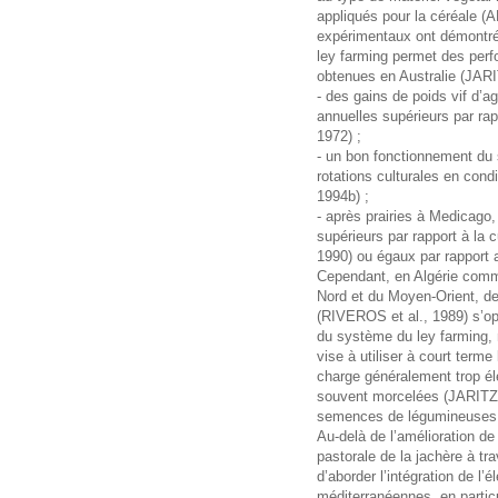
appliqués pour la céréale (
expérimentaux ont démontré
ley farming permet des per
obtenues en Australie (JARI
- des gains de poids vif d’a
annuelles supérieurs par r
1972) ;
- un bon fonctionnement du 
rotations culturales en cond
1994b) ;
- après prairies à Medicago
supérieurs par rapport à l
1990) ou égaux par rapport
Cependant, en Algérie comm
Nord et du Moyen-Orient, d
(RIVEROS et al., 1989) s’op
du système du ley farming, 
vise à utiliser à court terme
charge généralement trop éle
souvent morcelées (JARITZ
semences de légumineuses
Au-delà de l’amélioration de
pastorale de la jachère à tra
d’aborder l’intégration de l’
méditerranéennes, en particu