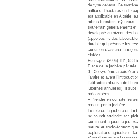
de type dehesa. Ce système
millions d’hectares en Espa
est applicable en Algérie, au
arbres forestiers (Quercus su
souterrain généralement) et 
développé au niveau des ban
(appelées «vides labourabl
durable qui préserve les res
condition d’assurer la régén
ciblées.
Fourrages (2005) 184, 533-
Place de la jachère pâturée
3 : Ce système a existé en A
l’araire et avant l’introduct
l’utilisation abusive de l’he
luzernes annuelles). Il subs
mécanisées.
■ Prendre en compte les ser
rendus par la jachère
Le rôle de la jachère en tan
ne saurait atteindre ses ple
continuent à jouer le jeu e
naturel et socio-économique c
exploitations agricoles). Da