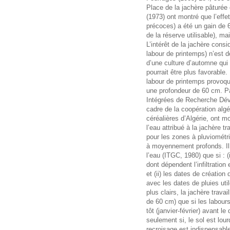
Place de la jachère pâturée
(1973) ont montré que l’effet
précoces) a été un gain de 
de la réserve utilisable), m
L’intérêt de la jachère cons
labour de printemps) n’est d
d’une culture d’automne qui 
pourrait être plus favorable. 
labour de printemps provoq
une profondeur de 60 cm. Pa
Intégrées de Recherche Dé
cadre de la coopération algé
céréalières d’Algérie, ont m
l’eau attribué à la jachère t
pour les zones à pluviométri
à moyennement profonds. Il
l’eau (ITGC, 1980) que si : (
dont dépendent l’infiltration 
et (ii) les dates de création
avec les dates de pluies uti
plus clairs, la jachère trav
de 60 cm) que si les labour
tôt (janvier-février) avant le
seulement si, le sol est lour
recroisage est indispensable