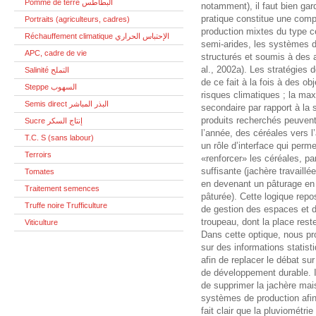
Pomme de terre البطاطس
notamment), il faut bien garde
pratique constitue une com
Portraits (agriculteurs, cadres)
production mixtes du type c
Réchauffement climatique الإحتباس الحراري
semi-arides, les systèmes 
APC, cadre de vie
structurés et soumis à des 
al., 2002a). Les stratégies 
Salinité التملح
de ce fait à la fois à des ob
Steppe السهوب
risques climatiques ; la max
Semis direct البذر المباشر
secondaire par rapport à la s
produits recherchés peuvent
Sucre إنتاج السكر
l’année, des céréales vers l
T.C. S (sans labour)
un rôle d’interface qui perm
Terroirs
«renforcer» les céréales, pa
suffisante (jachère travaillé
Tomates
en devenant un pâturage en
Traitement semences
pâturée). Cette logique rep
Truffe noire Trufficulture
de gestion des espaces et 
troupeau, dont la place reste
Viticulture
Dans cette optique, nous pr
sur des informations statist
afin de replacer le débat su
de développement durable. I
de supprimer la jachère mais
systèmes de production afin d
fait clair que la pluviométrie