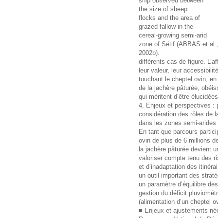
ship observed between
the size of sheep
flocks and the area of
grazed fallow in the
cereal-growing semi-arid
zone of Sétif (ABBAS et al.
2002b).
différents cas de figure. L’a
leur valeur, leur accessibilité
touchant le cheptel ovin, en
de la jachère pâturée, obéis
qui méritent d’être élucidées
4. Enjeux et perspectives :
considération des rôles de l
dans les zones semi-arides
En tant que parcours partici
ovin de plus de 6 millions d
la jachère pâturée devient u
valoriser compte tenu des ri
et d’inadaptation des itinéra
un outil important des strat
un paramètre d’équilibre de
gestion du déficit pluviométr
(alimentation d’un cheptel 
■ Enjeux et ajustements né