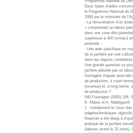
Programme National du Dév
Deux types d’aides concerna
le Programme National du D
2000 par le ministère de l’A
- La rémunération d’un itinéra
» comprenant un labour préco
dans une zone dite potentiel
supérieure à 400 mm/an1 et
profonds ;
- Une aide spécifique en ma
de la jachère par une cultu
dans les régions céréalières
Une grande question se pose
jachère pâturée par un labo
fourragère irriguée peut-ell
de production, à court term
(revenus) et, à long terme, 
de production ?
540 Fourrages (2005) 184, 
K. Abbas et A. Abdelguerfi
1 : Initialement le choix des
édaphoclimatiques objectifs,
financier a été élargi à d’au
pratique de la jachère travail
(labours avant le 31 mars), l