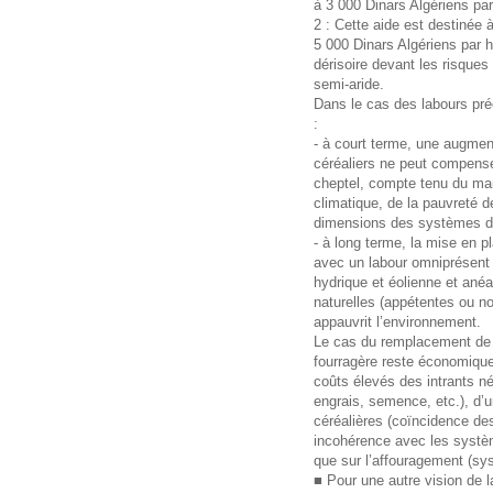
à 3 000 Dinars Algériens par
2 : Cette aide est destinée 
5 000 Dinars Algériens par h
dérisoire devant les risques
semi-aride.
Dans le cas des labours pr
:
- à court terme, une augme
céréaliers ne peut compenser
cheptel, compte tenu du manq
climatique, de la pauvreté d
dimensions des systèmes de
- à long terme, la mise en p
avec un labour omniprésent 
hydrique et éolienne et ané
naturelles (appétentes ou non
appauvrit l’environnement.
Le cas du remplacement de l
fourragère reste économiqu
coûts élevés des intrants né
engrais, semence, etc.), d’u
céréalières (coïncidence des 
incohérence avec les systè
que sur l’affouragement (sy
■ Pour une autre vision de l