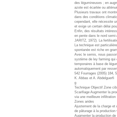
des légumineuses ; en augme
azote est écartée ou atténué
Plusieurs travaux ont montré
dans des conditions climatiqu
cependant, elle nécessite u
et exige un certain délai pou
Enfin, des résultats intére
en pente dans le nord semi-
JARITZ, 1972). La fertilisa
La technique est particulièr
spontanée est riche en gra
Avec le semis, nous passon
système de ley farming qui c
temporaires à base de légu
automatiquement par ressemi
542 Fourrages (2005) 184, 
K. Abbas et A. Abdelguerfi
g
Technique Objectif Zone cib
Scarifiage Augmenter la pro
via une meilleure infiltration
Zones arides
Ajustement de la charge et
de pâturage à la production
Augmenter la production de