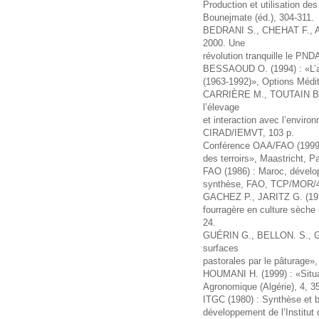
Production et utilisation de
Bounejmate (éd.), 304-311.
BEDRANI S., CHEHAT F., ABA
2000. Une
révolution tranquille le PND
BESSAOUD O. (1994) : «L’agr
(1963-1992)», Options Médit
CARRIÈRE M., TOUTAIN B. (1
l’élevage
et interaction avec l’environ
CIRAD/IEMVT, 103 p.
Conférence OAA/FAO (1999) :
des terroirs», Maastricht, P
FAO (1986) : Maroc, dévelop
synthèse, FAO, TCP/MOR/
GACHEZ P., JARITZ G. (1972)
fourragère en culture sèche 
24.
GUÉRIN G., BELLON. S., GAU
surfaces
pastorales par le pâturage»
HOUMANI H. (1999) : «Situat
Agronomique (Algérie), 4, 3
ITGC (1980) : Synthèse et b
développement de l’Institu