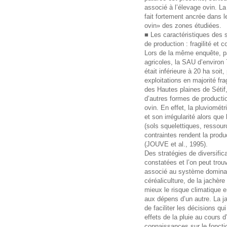
associé à l’élevage ovin. La
fait fortement ancrée dans 
ovin» des zones étudiées.
■ Les caractéristiques des
de production : fragilité et 
Lors de la même enquête, par
agricoles, la SAU d’environ
était inférieure à 20 ha soit,
exploitations en majorité fr
des Hautes plaines de Sétif, i
d’autres formes de productio
ovin. En effet, la pluviomét
et son irrégularité alors que
(sols squelettiques, ressou
contraintes rendent la product
(JOUVE et al., 1995).
Des stratégies de diversifi
constatées et l’on peut trou
associé au système dominan
céréaliculture, de la jachèr
mieux le risque climatique 
aux dépens d’un autre. La j
de faciliter les décisions qu
effets de la pluie au cours
connaissances sur le fonct