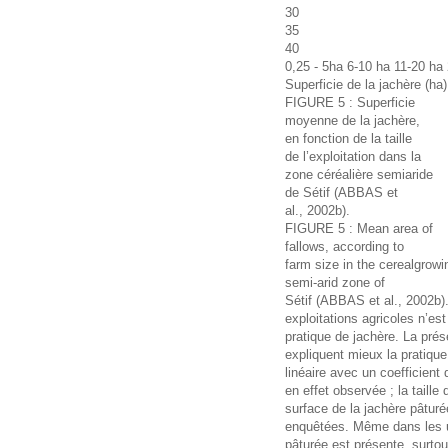
30
35
40
0,25 - 5ha 6-10 ha 11-20 ha
Superficie de la jachère (ha)
FIGURE 5 : Superficie
moyenne de la jachère,
en fonction de la taille
de l’exploitation dans la
zone céréalière semiaride
de Sétif (ABBAS et
al., 2002b).
FIGURE 5 : Mean area of
fallows, according to
farm size in the cerealgrowi
semi-arid zone of
Sétif (ABBAS et al., 2002b)
exploitations agricoles n’es
pratique de jachère. La pré
expliquent mieux la pratique
linéaire avec un coefficient d
en effet observée ; la taille
surface de la jachère pâturé
enquêtées. Même dans les uni
pâturée est présente, surto