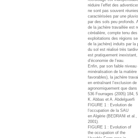
réduire l’effet des adventic
ne sont pas souvent réunies
caractérisées par une pluviom
par des sols peu profonds. 
de la jachère travaillée est 
céréalière, compte tenu des
exploitations des régions se
de la jachère) induits par la
du sol est réalisé très tardi
est pratiquement inexistant, 
d’économie de l’eau.
Enfin, par son faible niveau 
minéralisation de la matière
favorables), la jachère trava
en entraînant l’exclusion de l
agronomiquement que dans c
536 Fourrages (2005) 184, 
K. Abbas et A. Abdelguerfi
FIGURE 1 : Evolution de
l’occupation de la SAU
en Algérie (BEDRANI et al.,
2001).
FIGURE 1 : Evolution of
the occupation of the