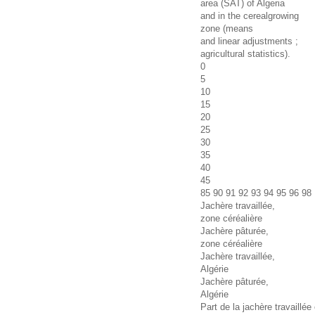
area (SAT) of Algeria
and in the cerealgrowing
zone (means
and linear adjustments ;
agricultural statistics).
0
5
10
15
20
25
30
35
40
45
85 90 91 92 93 94 95 96 98
Jachère travaillée,
zone céréalière
Jachère pâturée,
zone céréalière
Jachère travaillée,
Algérie
Jachère pâturée,
Algérie
Part de la jachère travaillé