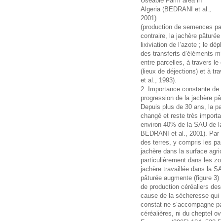
Useable Farm area in
Algeria (BEDRANI et al.,
2001).
(production de semences p
contraire, la jachère pâturé
lixiviation de l’azote ; le 
des transferts d’éléments m
entre parcelles, à travers l
(lieux de déjections) et à t
et al., 1993).
2. Importance constante de 
progression de la jachère pâ
Depuis plus de 30 ans, la p
changé et reste très importa
environ 40% de la SAU de la 
BEDRANI et al., 2001). Par 
des terres, y compris les pa
jachère dans la surface agr
particulièrement dans les zo
jachère travaillée dans la S
pâturée augmente (figure 3)
de production céréaliers de
cause de la sécheresse qui 
constat ne s’accompagne pa
céréalières, ni du cheptel ov