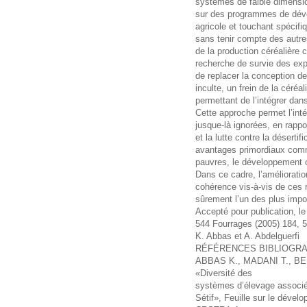
systèmes de faible dimension
sur des programmes de dével
agricole et touchant spécif
sans tenir compte des autres.
de la production céréalière 
recherche de survie des exp
de replacer la conception d
inculte, un frein de la céréa
permettant de l’intégrer da
Cette approche permet l’intég
jusque-là ignorées, en rappo
et la lutte contre la déserti
avantages primordiaux comm
pauvres, le développement cul
Dans ce cadre, l’amélioratio
cohérence vis-à-vis de ces r
sûrement l’un des plus impor
Accepté pour publication, l
544 Fourrages (2005) 184, 
K. Abbas et A. Abdelguerfi
RÉFÉRENCES BIBLIOGR
ABBAS K., MADANI T., BE
«Diversité des
systèmes d’élevage associés
Sétif», Feuille sur le dével