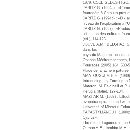
1979, CCCE-SEDES-ITGC, A
JARITZ G. (1994a) : «L’amél
fourragère à Chtouka près 
JARITZ G. (1994b) : «Dix an
niveau de l’exploitation à 
JARITZ G. (1997) : «Product
utilisation des cultures fou
(éd.), 114-125.
JOUVE A.M., BELGHAZI S., 
dans les
pays du Maghreb : constance
Options Méditerranéennes, 
Fourrages (2005) 184, 533-
Place de la jachère pâturée
MAATOUGUI M.E.H. (1989): «
Introducing Ley Farming to 
Materon, M. Falcinelli et P.
Perugia (Italie), 127-134.
MAZHAR M. (1987) : Effects 
evapotranspiration and wate
Université of Missouri Colu
PAPASTYLIANOU I. (1990): «
Cyprus»,
The role of Legumes in the
Osman A.E., Ibrahim M.H. et