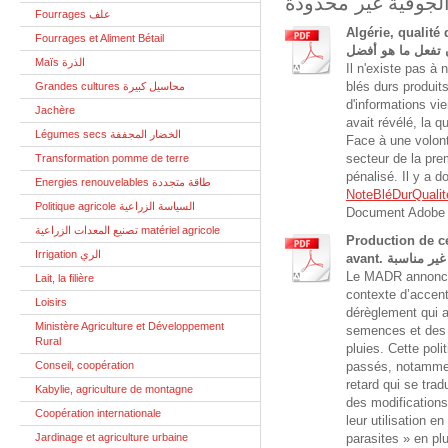
Fourrages علف
Algérie, qualité des bl
Fourrages et Aliment Bétail
Maïs الذرة
Il n'existe pas à
blés durs produit
Grandes cultures محاسيل كبيرة
d'informations vi
Jachère
avait révélé, la q
Légumes secs الخضار المجففة
Face à une volont
secteur de la pre
Transformation pomme de terre
pénalisé. Il y a 
Energies renouvelables طاقة متجددة
NoteBléDurQuali
Politique agricole السياسة الزراعية
Document Adobe 
تصنيع المعدات الزراعية matériel agricole
Production de cé
Irrigation الري
Le MADR annonce 
Lait, la filière
contexte d’accent
Loisirs
dérèglement qui a
Ministère Agriculture et Développement
semences et des 
Rural
pluies. Cette poli
Conseil, coopération
passés, notammen
retard qui se tra
Kabylie, agriculture de montagne
des modification
Coopération internationale
leur utilisation e
Jardinage et agriculture urbaine
parasites » en pl