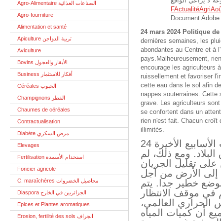
Agro-Alimentaire الصناعات الغذائية
FActualitéAgriAoû
Agro-fourniture
Document Adobe 
Alimentation et santé
24 mars 2024 Politique de 
Apiculture تربية الدواجن
dernières semaines, les plui
abondantes au Centre et à l
Aviculture
pays.Malheureusement, rien 
Bovins الأبقار والعجول
encourage les agriculteurs à
Business أفكار للاستثمار
ruissellement et favoriser l'in
cette eau dans le sol afin d
Céréales الحبوب
nappes souterraines. Cette s
Champignons الفطر
grave. Les agriculteurs son
Chaumes de céréales
se confortent dans un atten
rien n'est fait. Chacun croî
Contractualisation
illimités.
Diabète مرض السكري
24 مارس 2024 السياسة المائية. وشهدت الأسابيع الأخيرة
Elevages
هطول أمطار غزيرة
Fertilisation استخدام الأسمدة
يتم فعل أي شيء لت
Foncier agricole
السطحي وتشجيع تس
C. maraîchères محاصيل الخضروات
إعادة تغذية المياه 
الحفاظ على المزار
Diaspora الجزائريين في الخارج
والترقب الخطير. و
Epices et Plantes aromatiques
لم يتم القيام بأي 
Erosion, fertilité des sols انجراف