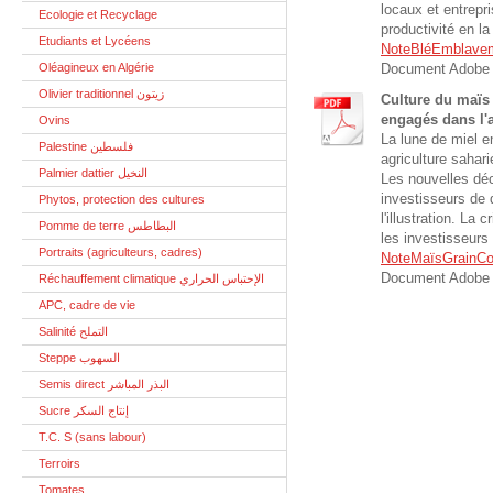
locaux et entrepri
Ecologie et Recyclage
productivité en la
Etudiants et Lycéens
NoteBléEmblavem
Oléagineux en Algérie
Document Adobe 
Olivier traditionnel زيتون
Culture du maïs 
engagés dans l'a
Ovins
La lune de miel e
Palestine فلسطين
agriculture sahar
Palmier dattier النخيل
Les nouvelles déc
investisseurs de 
Phytos, protection des cultures
l'illustration. La
Pomme de terre البطاطس
les investisseurs 
Portraits (agriculteurs, cadres)
NoteMaïsGrainCon
Document Adobe 
Réchauffement climatique الإحتباس الحراري
APC, cadre de vie
Salinité التملح
Steppe السهوب
Semis direct البذر المباشر
Sucre إنتاج السكر
T.C. S (sans labour)
Terroirs
Tomates