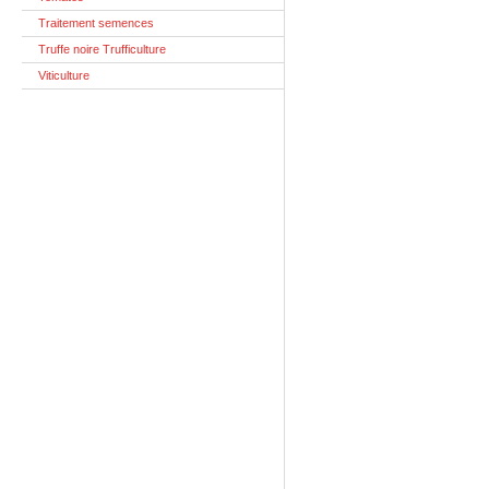
Traitement semences
Truffe noire Trufficulture
Viticulture