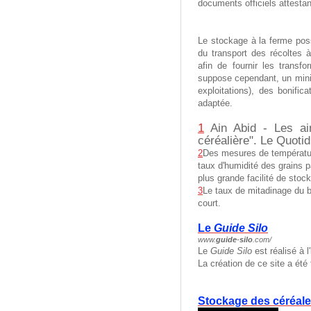
documents officiels attestant
Le stockage à la ferme pos
du transport des récoltes à
afin de fournir les transf
suppose cependant, un minim
exploitations), des bonifica
adaptée.
1
Ain Abid - Les ai
céréalière".
Le Quotidi
2
Des mesures de température
taux d'humidité des grains p
plus grande facilité de stoc
3
Le taux de mitadinage du b
court.
Le
Guide Silo
www.
guide
-
silo
.com/
Le
Guide Silo
est réalisé à l
La création de ce site a été
Stockage des céréales 