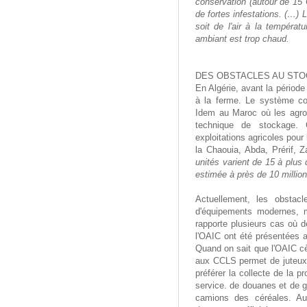
conservation (autour de 15 
de fortes infestations. (…)
L
soit de l'air à la températu
ambiant est trop chaud.
DES OBSTACLES AU STO
En Algérie, avant la période
à la ferme. Le système con
Idem au Maroc où les agro
technique de stockage. 
exploitations agricoles pou
la Chaouia, Abda, Prérif, 
unités varient de 15 à plus
estimée à près de 10 millio
Actuellement, les obstac
d'équipements modernes, m
rapporte plusieurs cas où 
l'OAIC ont été présentées 
Quand on sait que l'OAIC cè
aux CCLS permet de juteux p
préférer la collecte de la 
service. de douanes et de g
camions des céréales. Au