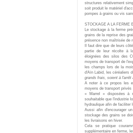
structures relativement sim
soit produit le matériel d
pompes à grains ou vis sans
STOCKAGE A LA FERME E
Le stockage à la ferme pré
grains de la reprise des gra
présence non maîtrisée de r
Il faut dire que de leurs côt
partie de leur récolte à 
éloignées des silos des CC
moyens de transport de l'exp
les champs lors de la mois
d'Aïn Labid, les céréaliers 
grands frais, soient à l'arr
A noter à ce propos les e
moyens de transport privés 
« Marrel » disposées à m
souhaitable que l'industrie 
hydraulique afin de facilite
Aussi afin d'encourager u
stockage des grains se doiv
les livraisons en hiver.
Cela se pratique couram
supplémentaire en ferme, les