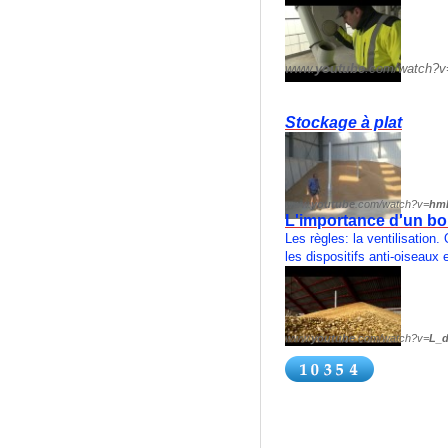
www.
youtube
.com/watch?v
Stockage à plat
www.
youtube
.com/watch?v=
hm
L'importance d'un b
Les règles: la ventilisation
les dispositifs anti-oiseaux 
www.
youtube
.com/watch?v=
L_
► 1:33
► 1:33