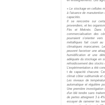
en enseignements. Les agr
«
Le stockage en cellules mé
à l'aisance de manutention 
capacités.
Il se rencontre sur cert
provendiers, et les organi
Fès et Meknès. Dans la 
commercialisation des cé
pourraient s'orienter vers
métalliques fait courir au
climatiques marocaines. Le
peuvent favoriser une attaq
humidification et une dét
adéquate du stockage en sil
refroidissement des stocks e
L'expérimentation a été con
t de capacité chacune. Ces
climat côtier subhumide et c
Les niveaux de température
automatique et régulière p
Une première investigation
d'un blé tendre sans traitem
de pertes atteignent 3 à 4%.
essayer de ramener les tem