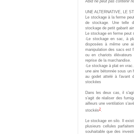
Abid ne peut pas contenir n
UNE ALTERNATIVE, LE S
Le stockage à la ferme peut
de stockage. Une telle d
stockage de petit gabarit ain
Le stockage en ferme peut s
-Le stockage en sac, à pl
disposées à même une air
manipulation des sacs est f
ou en chariots élévateurs 
reprise de la marchandise.
-Le stockage à plat en vrac
une aire bétonnée sous un h
au godet attelé à l'avant 
stockées
Dans les deux cas, il s'agi
s'agit de réaliser des fumi
ailleurs une ventilation s'a
2
stockés
.
Le stockage en silo. Il exis
plusieurs cellules parfaite
souhaitable que des investi