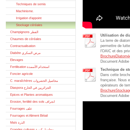
Techniques de semis
Machinisme.
Irrigation d'appoint
Stockage céréales
Champignons الفطر
Utilisation de di
Chaumes de céréales
La terre de diatom
permettre de lutt
Contractualisation
l'OAIC et des pri
Diabète مرض السكري
BrochureDiatomé
Elevages
Document Adobe 
Fertilisation استخدام الأسمدة
Technique de st
Foncier agricole
Dans cette brochu
française. Nous e
C. maraîchères محاصيل الخضروات
opérateurs de terr
Diaspora الجزائريين في الخارج
BrochureStockage
Epices et Plantes aromatiques
Document Adobe 
Erosion, fertilité des sols انجراف
Fourrages علف
Fourrages et Aliment Bétail
Maïs الذرة
Grandes cultures محاسيل كبيرة