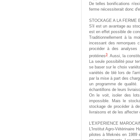
De telles bonifications n'ex
ferme nécessiterait donc d'en
STOCKAGE A LA FERME 
S'il est un avantage au stoc
est en effet possible de const
Traditionnellement à la mo
incessant des remorques ch
procéder à des analyses p
3
protéines
. Aussi, la constit
La seule possibilité pour t
se baser sur le choix variéta
variétés de blé lors de l'a
par la mise à part des char
un programme de qualité. En
échantillons de leurs livrai
On le voit, isoler des lot
impossible. Mais le stocka
stockage de procéder à des
livraisons et de les affecter
L'EXPERIENCE MAROCAI
L'Institut Agro-Vétérinaire 
pilotes à Meknès en 1989 e