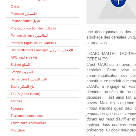
Ovins
Palestine فلسطين
Palmier dattier النخيل
Phytos, protection des cultures
une désorganisation des ch
Pomme de terre البطاطس
stockage des céréales uniqu
alternatives.
Portraits (agriculteurs, cadres)
Réchauffement climatique الإحتباس الحراري
L'OAIC MAITRE D'OEU
APC, cadre de vie
CEREALES
C'est l'OAIC qui a travers 
Salinité التملح
céréales. Cette prise 
Steppe السهوب
commercialisation des cér
Semis direct البذر المباشر
constitue ce produit alimenta
L'OAIC a engagé un vast
Sucre إنتاج السكر
dernières années de l'augm
T.C. S (sans labour)
dépassé. Il est ainsi fait
Terroirs
privés. Mais il y a urgence
«
nous n'avons qu'un seul d
Tomates
production que nous venons
Traitement semences
durant les mois d'avril et m
Truffe noire Trufficulture
réaliser, dans certains en
présentés au dock pour stoc
Viticulture