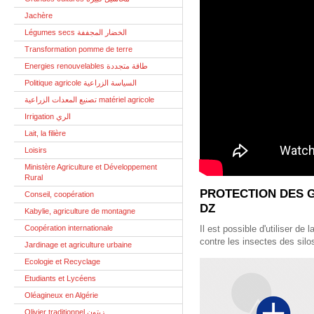
Jachère
Légumes secs الخضار المجففة
Transformation pomme de terre
Energies renouvelables طاقة متجددة
Politique agricole السياسة الزراعية
تصنيع المعدات الزراعية matériel agricole
Irrigation الري
Lait, la filière
Loisirs
Ministère Agriculture et Développement
Rural
PROTECTION DES G
Conseil, coopération
DZ
Kabylie, agriculture de montagne
Coopération internationale
Il est possible d'utiliser de l
contre les insectes des silos
Jardinage et agriculture urbaine
Ecologie et Recyclage
Etudiants et Lycéens
Oléagineux en Algérie
Olivier traditionnel زيتون