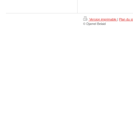
Version imprimable
|
Plan du si
© Djamel Belaid