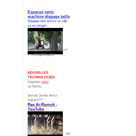
Espaces verts
machine élagage taille
Elagage des arbres en ville
ou en verger
.
www.
youtube
.com/watch?
v=
uX3dgBNigRU
NOUVELLES
TECHNOLOGIES
Irrigation
nano
au Maroc.
Semoir Semis direct
Irakien****
Ras Ar-Rumuh -
YouTube
www.
youtube
.com/watch?v=
pS1yuxCH844