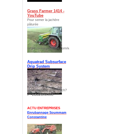
Grass Farmer 1414 -
YouTube
Pour semer la jachère
pâturée
https
://www.
youtube
.com/watch?v=
plIp8DTJFKM
Aquatrad Subsurface
Drip System
www.
youtube
.com/watch?
v=-
DBdZ1XvRAo
ACTU ENTREPRISES
Enrubannage Soummam
Constantine