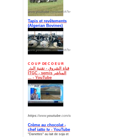
www.
youtube
.com/watch?v=
OPMTbk9vTIQ
Tapis et revêtements
(
Algerian Bovines)
www.
youtube
.com/watch?v=
fHrLyufuxCI
C O U P DE C O E U R
قناة الشروق - تقنية البذر
المباشر ITGC - semis
... - YouTube
https
://www.
youtube
.com/watch?v=
xI254EcfDzs
Crème au chocolat -
chef iatto tv - YouTube
"Danettes" au lait de soja et