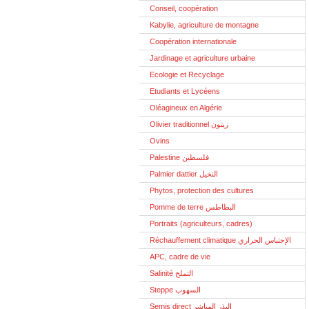
Conseil, coopération
Kabylie, agriculture de montagne
Coopération internationale
Jardinage et agriculture urbaine
Ecologie et Recyclage
Etudiants et Lycéens
Oléagineux en Algérie
Olivier traditionnel زيتون
Ovins
Palestine فلسطين
Palmier dattier النخيل
Phytos, protection des cultures
Pomme de terre البطاطس
Portraits (agriculteurs, cadres)
Réchauffement climatique الإحتباس الحراري
APC, cadre de vie
Salinité التملح
Steppe السهوب
Semis direct البذر المباشر