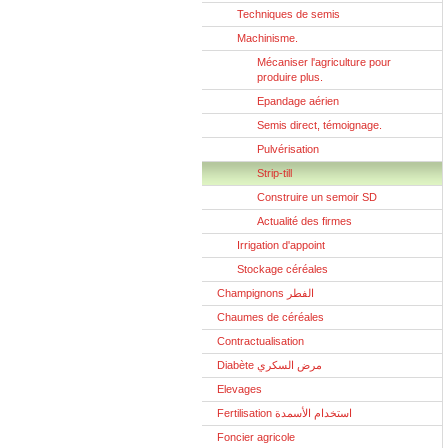
Techniques de semis
Machinisme.
Mécaniser l'agriculture pour
produire plus.
Epandage aérien
Semis direct, témoignage.
Pulvérisation
Strip-till
Construire un semoir SD
Actualité des firmes
Irrigation d'appoint
Stockage céréales
Champignons الفطر
Chaumes de céréales
Contractualisation
Diabète مرض السكري
Elevages
Fertilisation استخدام الأسمدة
Foncier agricole