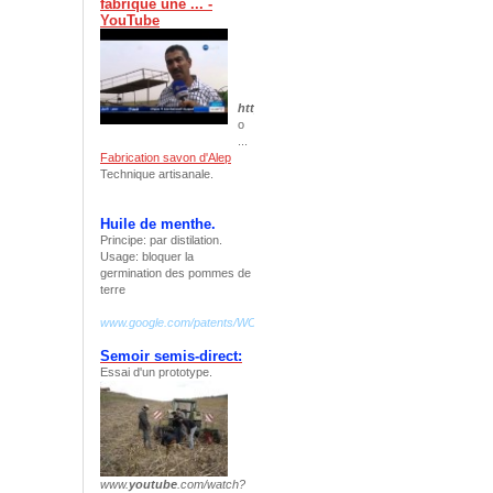
fabrique une ... -
YouTube
https
://www.
youtube
.com/watch?v=
r32AypU
o
...
Fabrication savon d'Alep
Technique artisanale.
Huile de menthe.
Principe: par distilation.
Usage: bloquer la
germination des pommes de
terre
www.google.com/patents/WO2009068803A2?cl=fr
Semoir semis-direct:
Essai d'un prototype.
www.
youtube
.com/watch?