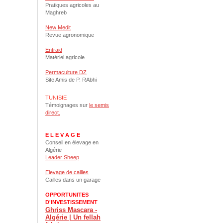
Pratiques agricoles au
Maghreb
New Medit
Revue agronomique
Entraid
Matériel agricole
Permaculture DZ
Site Amis de P. RAbhi
TUNISIE
Témoignages sur
le semis
direct.
E L E V A G E
Conseil en élevage en
Algérie
Leader Sheep
Elevage de cailles
Cailles dans un garage
OPPORTUNITES
D'INVESTISSEMENT
Ghriss Mascara -
Algérie | Un fellah