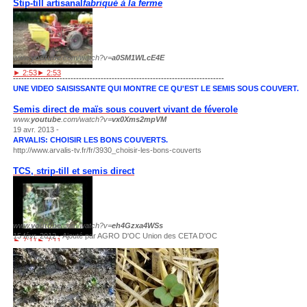
Stip-till artisanal
fabriqué à la ferme
www.
youtube
.com/watch?v=
a0SM1WLcE4E
► 2:53
► 2:53
-----------------------------------------------------------------------------
UNE VIDEO SAISISSANTE QUI MONTRE CE QU'EST LE SEMIS SOUS COUVERT.
Semis direct de maïs sous couvert vivant de féverole
www.
youtube
.com/watch?v=
vx0Xms2mpVM
19 avr. 2013 -
ARVALIS: CHOISIR LES BONS COUVERTS.
http://www.arvalis-tv.fr/fr/3930_choisir-les-bons-couverts
TCS, strip-till et semis direct
www.
youtube
.com/watch?v=
eh4Gzxa4WSs
15 févr. 2012 - Ajouté par AGRO D'OC Union des CETA D'OC
► 7:11
► 7:11