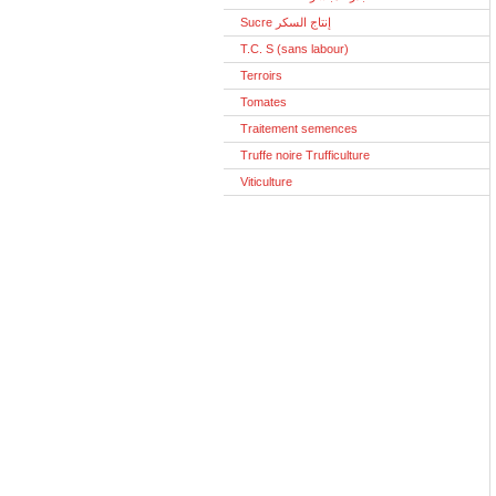
Sucre إنتاج السكر
T.C. S (sans labour)
Terroirs
Tomates
Traitement semences
Truffe noire Trufficulture
Viticulture