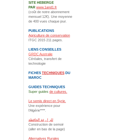
SITE HEBERGE
PAR
www.1and1.fr
(coût de notre abonnement
mensuel 12€). Une moyenne
de 400 vues chaque jour.
PUBLICATIONS
Agriculture de conservation
ITGC 2015 211 pages.
LIENS CONSEILLES
GRDC Australie
Céréales, transfert de
technologie
FICHES
TECHNIQUES
DU
MAROC
GUIDES TECHNIQUES
Super guides
de cultures.
Le semis direct en Syrie.
Une expérience pour
l'Algérie****.
للز ا رعة الحافظة
Construction de semoir
(aller en bas de la page)
Alternatives Rurales