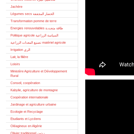
Jachère
Légumes secs الخضار المجففة
Transformation pomme de terre
Energies renouvelables طاقة متجددة
Politique agricole السياسة الزراعية
تصنيع المعدات الزراعية matériel agricole
Irrigation الري
Lait, la filière
Loisirs
Ministère Agriculture et Développement
Rural
Conseil, coopération
Kabylie, agriculture de montagne
Coopération internationale
Jardinage et agriculture urbaine
Ecologie et Recyclage
Etudiants et Lycéens
Oléagineux en Algérie
Olivier traditionnel زيتون