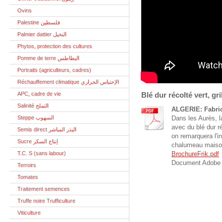
Ovins
Palestine فلسطين
Palmier dattier النخيل
Phytos, protection des cultures
Pomme de terre البطاطس
Portraits (agriculteurs, cadres)
Réchauffement climatique الإحتباس الحراري
APC, cadre de vie
Blé dur récolté vert, gr
Salinité التملح
ALGERIE: Fabric
Steppe السهوب
Dans les Aurès, l
avec du blé dur r
Semis direct البذر المباشر
on remarquera l'in
Sucre إنتاج السكر
chalumeau maison)
T.C. S (sans labour)
BrochureFrik.pdf
Document Adobe 
Terroirs
Tomates
Traitement semences
Truffe noire Trufficulture
Viticulture