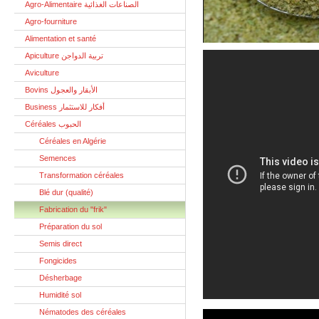
Agro-Alimentaire الصناعات الغذائية
Agro-fourniture
Alimentation et santé
Apiculture تربية الدواجن
Aviculture
Bovins الأبقار والعجول
Business أفكار للاستثمار
Céréales الحبوب
Céréales en Algérie
Semences
Transformation céréales
Blé dur (qualité)
Fabrication du "frik"
Préparation du sol
Semis direct
Fongicides
Désherbage
Humidité sol
Nématodes des céréales