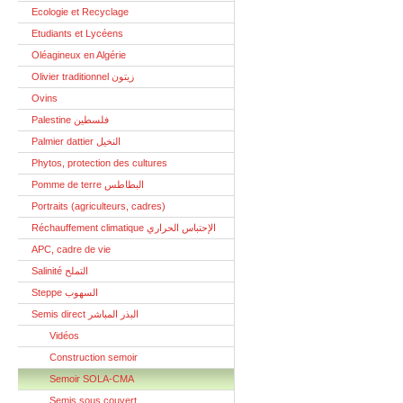
Ecologie et Recyclage
Etudiants et Lycéens
Oléagineux en Algérie
Olivier traditionnel زيتون
Ovins
Palestine فلسطين
Palmier dattier النخيل
Phytos, protection des cultures
Pomme de terre البطاطس
Portraits (agriculteurs, cadres)
Réchauffement climatique الإحتباس الحراري
APC, cadre de vie
Salinité التملح
Steppe السهوب
Semis direct البذر المباشر
Vidéos
Construction semoir
Semoir SOLA-CMA
Semis sous couvert