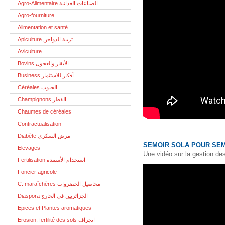
Agro-Alimentaire الصناعات الغذائية
Agro-fourniture
Alimentation et santé
Apiculture تربية الدواجن
Aviculture
Bovins الأبقار والعجول
Business أفكار للاستثمار
Céréales الحبوب
Champignons الفطر
Chaumes de céréales
Contractualisation
Diabète مرض السكري
SEMOIR SOLA POUR SEM
Elevages
Une vidéo sur la gestion des
Fertilisation استخدام الأسمدة
Foncier agricole
C. maraîchères محاصيل الخضروات
Diaspora الجزائريين في الخارج
Epices et Plantes aromatiques
Erosion, fertilité des sols انجراف