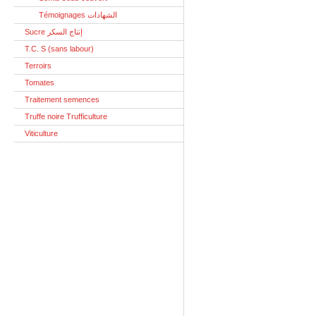
Témoignages الشهادات
Sucre إنتاج السكر
T.C. S (sans labour)
Terroirs
Tomates
Traitement semences
Truffe noire Trufficulture
Viticulture