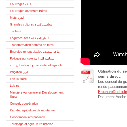
Fourrages علف
Fourrages et Aliment Bétail
Maïs الذرة
Grandes cultures محاسيل كبيرة
Jachère
Légumes secs الخضار المجففة
Transformation pomme de terre
Energies renouvelables طاقة متجددة
Politique agricole السياسة الزراعية
تصنيع المعدات الزراعية matériel agricole
Utilisation du 
Irrigation الري
semis direct.
Lait, la filière
Les conseil du g
Loisirs
rendu passionnant
BrochureDesbiole
Ministère Agriculture et Développement
Document Adobe 
Rural
Conseil, coopération
Kabylie, agriculture de montagne
Coopération internationale
Jardinage et agriculture urbaine