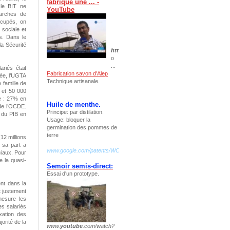
fabrique une ... -
 le BIT ne
YouTube
arches de
ccupés, on
sociale et
s. Dans le
la Sécurité
https
://www.
youtube
.com/watch?v=
r32AypU
o
...
riés était
Fabrication savon d'Alep
ée, l’UGTA
Technique artisanale.
 famille de
0 et 50 000
ie : 27% en
Huile de menthe.
de l’OCDE.
Principe: par distilation.
 du PIB en
Usage: bloquer la
germination des pommes de
terre
12 millions
 sa part a
www.google.com/patents/WO2009068803A2?cl=fr
ciaux. Pour
e la quasi-
Semoir semis-direct:
Essai d'un prototype.
ent dans la
t justement
mesure les
es salariés
xation des
orité de la
www.
youtube
.com/watch?