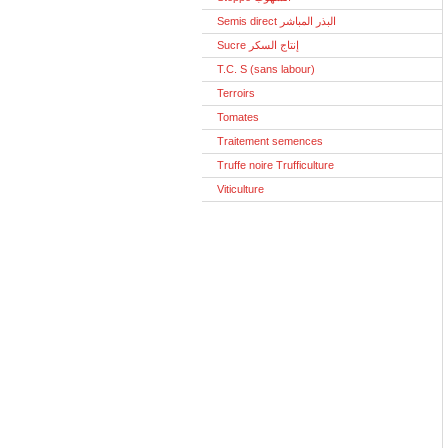
Semis direct البذر المباشر
Sucre إنتاج السكر
T.C. S (sans labour)
Terroirs
Tomates
Traitement semences
Truffe noire Trufficulture
Viticulture