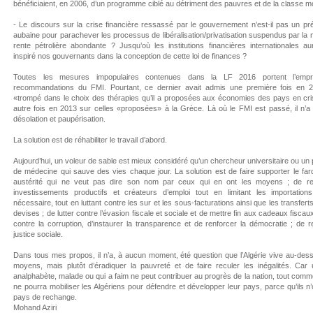
bénéficiaient, en 2006, d’un programme ciblé au détriment des pauvres et de la classe 
- Le discours sur la crise financière ressassé par le gouvernement n’est-il pas un pr
aubaine pour parachever les processus de libéralisation/privatisation suspendus par la 
rente pétrolière abondante ? Jusqu’où les institutions financières internationales aur
inspiré nos gouvernants dans la conception de cette loi de finances ?
Toutes les mesures impopulaires contenues dans la LF 2016 portent l’empr
recommandations du FMI. Pourtant, ce dernier avait admis une première fois en 2
«trompé dans le choix des thérapies qu’il a proposées aux économies des pays en cri
autre fois en 2013 sur celles «proposées» à la Grèce. Là où le FMI est passé, il n’a
désolation et paupérisation.
La solution est de réhabiliter le travail d’abord.
Aujourd’hui, un voleur de sable est mieux considéré qu’un chercheur universitaire ou un
de médecine qui sauve des vies chaque jour. La solution est de faire supporter le fa
austérité qui ne veut pas dire son nom par ceux qui en ont les moyens ; de re
investissements productifs et créateurs d’emploi tout en limitant les importations
nécessaire, tout en luttant contre les sur et les sous-facturations ainsi que les transferts 
devises ; de lutter contre l’évasion fiscale et sociale et de mettre fin aux cadeaux fiscaux
contre la corruption, d’instaurer la transparence et de renforcer la démocratie ; de r
justice sociale.
Dans tous mes propos, il n’a, à aucun moment, été question que l’Algérie vive au-des
moyens, mais plutôt d’éradiquer la pauvreté et de faire reculer les inégalités. Car 
analphabète, malade ou qui a faim ne peut contribuer au progrès de la nation, tout comme 
ne pourra mobiliser les Algériens pour défendre et développer leur pays, parce qu’ils n
pays de rechange.
Mohand Aziri