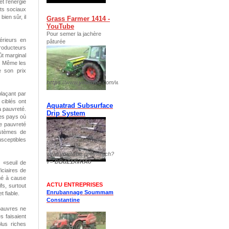
et l’énergie
rts sociaux
bien sûr, il
Grass Farmer 1414 -
YouTube
Pour semer la jachère
térieurs en
pâturée
producteurs
ût marginal
e. Même les
e son prix
https
://www.
youtube
.com/watch?v=
plIp8DTJFKM
laçant par
 ciblés ont
Aquatrad Subsurface
la pauvreté.
Drip System
les pays où
de pauvreté
ystèmes de
sceptibles
www.
youtube
.com/watch?
v=-
DBdZ1XvRAo
 «seuil de
iciaires de
oué à cause
ACTU ENTREPRISES
ifs, surtout
Enrubannage Soummam
 fiable.
Constantine
 pauvres ne
s faisaient
lus riches