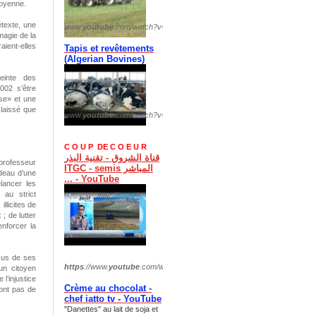
moyenne.
étexte, une
www.
youtube
.com/watch?v=
OPMTbk9vTIQ
magie de la
aient-elles
Tapis et revêtements
(
Algerian Bovines)
einte des
002 s’être
se» et une
 laissé que
www.
youtube
.com/watch?v=
fHrLyufuxCI
C O U P DE C O E U R
قناة الشروق - تقنية البذر
 professeur
المباشر ITGC - semis
rdeau d’une
... - YouTube
lancer les
 au strict
illicites de
 ; de lutter
enforcer la
sus de ses
https
://www.
youtube
.com/watch?v=
xI254EcfDzs
un citoyen
l’injustice
Crème au chocolat -
’ont pas de
chef iatto tv - YouTube
"Danettes" au lait de soja et