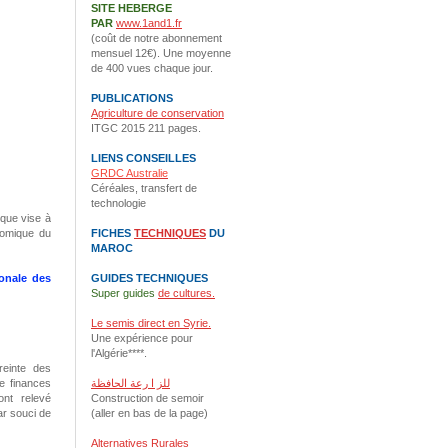
SITE HEBERGE
PAR
www.1and1.fr
(coût de notre abonnement
mensuel 12€). Une moyenne
de 400 vues chaque jour.
PUBLICATIONS
Agriculture de conservation
ITGC 2015 211 pages.
LIENS CONSEILLES
GRDC Australie
Céréales, transfert de
technologie
ique vise à
onomique du
FICHES
TECHNIQUES
DU
MAROC
ionale des
GUIDES TECHNIQUES
Super guides
de cultures.
Le semis direct en Syrie.
Une expérience pour
l'Algérie****.
einte des
de finances
للز ا رعة الحافظة
ont relevé
Construction de semoir
ar souci de
(aller en bas de la page)
Alternatives Rurales