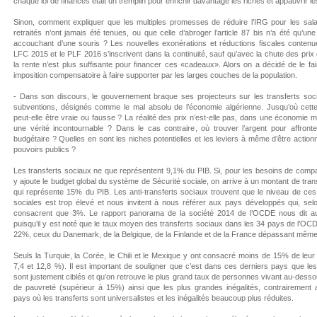
chaque loi de finances était un tremplin pour enrichir davantage les riches et appauvrir l
Sinon, comment expliquer que les multiples promesses de réduire l’IRG pour les salar
retraités n’ont jamais été tenues, ou que celle d’abroger l’article 87 bis n’a été qu’u
accouchant d’une souris ? Les nouvelles exonérations et réductions fiscales contenu
LFC 2015 et le PLF 2016 s’inscrivent dans la continuité, sauf qu’avec la chute des prix 
la rente n’est plus suffisante pour financer ces «cadeaux». Alors on a décidé de le fa
imposition compensatoire à faire supporter par les larges couches de la population.
- Dans son discours, le gouvernement braque ses projecteurs sur les transferts soci
subventions, désignés comme le mal absolu de l’économie algérienne. Jusqu’où cette
peut-elle être vraie ou fausse ? La réalité des prix n’est-elle pas, dans une économie m
une vérité incontournable ? Dans le cas contraire, où trouver l’argent pour affronter
budgétaire ? Quelles en sont les niches potentielles et les leviers à même d’être action
pouvoirs publics ?
Les transferts sociaux ne que représentent 9,1% du PIB. Si, pour les besoins de comp
y ajoute le budget global du système de Sécurité sociale, on arrive à un montant de trans
qui représente 15% du PIB. Les anti-transferts sociaux trouvent que le niveau de ce
sociales est trop élevé et nous invitent à nous référer aux pays développés qui, sel
consacrent que 3%. Le rapport panorama de la société 2014 de l’OCDE nous dit a
puisqu’il y est noté que le taux moyen des transferts sociaux dans les 34 pays de l’OC
22%, ceux du Danemark, de la Belgique, de la Finlande et de la France dépassant mêm
Seuls la Turquie, la Corée, le Chili et le Mexique y ont consacré moins de 15% de leur
7,4 et 12,8 %). Il est important de souligner que c’est dans ces derniers pays que les
sont justement ciblés et qu’on retrouve le plus grand taux de personnes vivant au-desso
de pauvreté (supérieur à 15%) ainsi que les plus grandes inégalités, contrairement 
pays où les transferts sont universalistes et les inégalités beaucoup plus réduites.