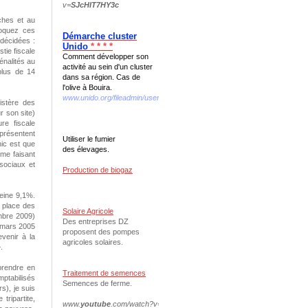
v=
SJcHIT7HY3c
ches et au
voquez ces
Démarche cluster
 décidées :
Unido
* * * *
tie fiscale
Comment développer son
pénalités au
activité au sein d'un cluster
plus de 14
dans sa région. Cas de
l'olive à Bouira.
www.unido.org/fileadmin/user...we.../interno_web_DEF.pdf
istère des
r son site)
re fiscale
eprésentent
Utiliser le fumier
hic est que
des élevages.
me faisant
 sociaux et
Production de biogaz
eine 9,1%.
a place des
Solaire Agricole
embre 2009)
Des entreprises DZ
4 mars 2005
proposent des pompes
venir à la
agricoles solaires.
.
prendre en
Traitement de semences
ptabilisés
Semences de ferme.
s), je suis
tripartite,
www.
youtube
.com/watch?v=
N
-
oqfVDvAnQ