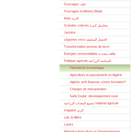
Fourrages علف
Fourrages et Aliment Bétail
Maïs الذرة
Grandes cultures محاسيل كبيرة
Jachère
Légumes secs الخضار المجففة
Transformation pomme de terre
Energies renouvelables طاقة متجددة
Politique agricole السياسة الزراعية
Patriotisme économique
Agriculture et paysannerie en Algérie
Algérie: prêt financier contre formation?
Charges de mécanisation
Sahli Zoubir: développement rural
تصنيع المعدات الزراعية matériel agricole
Irrigation الري
Lait, la filière
Loisirs
Ministère Agriculture et Développement