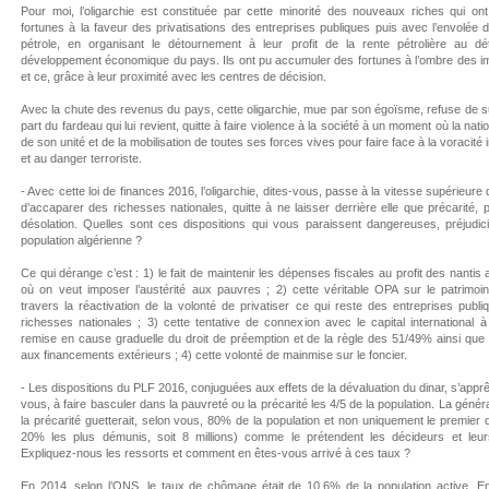
Pour moi, l’oligarchie est constituée par cette minorité des nouveaux riches qui ont
fortunes à la faveur des privatisations des entreprises publiques puis avec l’envolée 
pétrole, en organisant le détournement à leur profit de la rente pétrolière au dé
développement économique du pays. Ils ont pu accumuler des fortunes à l’ombre des im
et ce, grâce à leur proximité avec les centres de décision.
Avec la chute des revenus du pays, cette oligarchie, mue par son égoïsme, refuse de s
part du fardeau qui lui revient, quitte à faire violence à la société à un moment où la nati
de son unité et de la mobilisation de toutes ses forces vives pour faire face à la voracité 
et au danger terroriste.
- Avec cette loi de finances 2016, l’oligarchie, dites-vous, passe à la vitesse supérieure 
d’accaparer des richesses nationales, quitte à ne laisser derrière elle que précarité, 
désolation. Quelles sont ces dispositions qui vous paraissent dangereuses, préjudici
population algérienne ?
Ce qui dérange c’est : 1) le fait de maintenir les dépenses fiscales au profit des nanti
où on veut imposer l’austérité aux pauvres ; 2) cette véritable OPA sur le patrimoin
travers la réactivation de la volonté de privatiser ce qui reste des entreprises publi
richesses nationales ; 3) cette tentative de connexion avec le capital international à
remise en cause graduelle du droit de préemption et de la règle des 51/49% ainsi que 
aux financements extérieurs ; 4) cette volonté de mainmise sur le foncier.
- Les dispositions du PLF 2016, conjuguées aux effets de la dévaluation du dinar, s’apprê
vous, à faire basculer dans la pauvreté ou la précarité les 4/5 de la population. La généra
la précarité guetterait, selon vous, 80% de la population et non uniquement le premier qu
20% les plus démunis, soit 8 millions) comme le prétendent les décideurs et leur
Expliquez-nous les ressorts et comment en êtes-vous arrivé à ces taux ?
En 2014, selon l’ONS, le taux de chômage était de 10,6% de la population active. En 