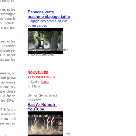
es pauvres.
iés et les
Espaces verts
ne montagne
machine élagage taille
es dans la
Elagage des arbres en ville
du pétrole,
ou en verger
.
ire par une
aux et les
 assertion
www.
youtube
.com/watch?
ondialisée,
v=
uX3dgBNigRU
 le déficit
nés par les
NOUVELLES
araison, on
TECHNOLOGIES
fert global
Irrigation
nano
s dépenses
au Maroc.
on eux, n’y
utre chose
Semoir Semis direct
DE a été de
Irakien****
e les 30%.
Ras Ar-Rumuh -
YouTube
 PIB (entre
 transferts
us du seuil
aux autres
www.
youtube
.com/watch?v=
pS1yuxCH844