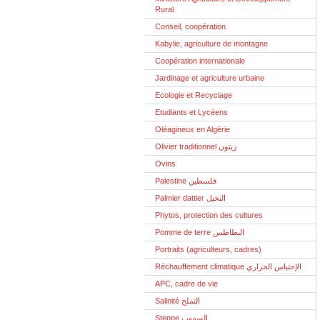
Rural
Conseil, coopération
Kabylie, agriculture de montagne
Coopération internationale
Jardinage et agriculture urbaine
Ecologie et Recyclage
Etudiants et Lycéens
Oléagineux en Algérie
Olivier traditionnel زيتون
Ovins
Palestine فلسطين
Palmier dattier النخيل
Phytos, protection des cultures
Pomme de terre البطاطس
Portraits (agriculteurs, cadres)
Réchauffement climatique الإحتباس الحراري
APC, cadre de vie
Salinité التملح
Steppe السهوب