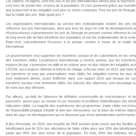
Les salaires, en Algérie, sont très bas et les prix internationaux élevés pour la nourriture 
sont hors de portée des revenus de la population. Et c’est justement grâce aux transfe
que la pauvreté et les inégalités sont plus ou moins contenues. Pour les prix de l’énergie, 
faut la réalité des prix. Mais quels prix ?
Les organisations internationales au service des multinationales veulent des prix in
référence aux prix internationaux, alors que tous les pays en voie de développement 
d’hydrocarbures subventionnent les prix de l’énergie en prenant comme référence le co
de long terme afin de faire bénéficier leur population et non les multinationales de la rent
Etats-Unis subventionnent l’essence à la pompe, vendue à moins de la moitié d
international.
Le gouvernement veut supprimer les transferts sociaux et les subventions en les remp
des transferts ciblés. L’expérience internationale a montré, partout, que les transferts
toujours fini par s’amenuiser en taille et en volume pour ne plus réduire les inégalités et 
L’OCDE, qui a toujours défendu la théorie du ciblage, a fini par noter, en 2012, que dans 
les transferts ne sont pas universalistes mais ciblés, les inégalités comme les taux 
sont nettement élevés, avant d’affirmer dans son rapport 2014 que lorsque les s
transferts sociaux sont fortement ciblés, les baisses des dépenses sont davantage su
de nuire aux plus démunis.
Par ailleurs, au-delà de l’absence de définition consensuelle du «nécessiteux» et du
pauvreté», aucun pays au monde n’a pu résoudre le problème d’identification des bénéf
l’allocation ciblée. La majorité des expériences des programmes d’aide ciblée ont éch
de l’impossibilité pratique d’établir la liste des nécessiteux sur la base de critères object
dans les pays en développement qui ne disposent pas d’une administration performante et
A titre d’exemple, en 2010, une enquête de l’INS tunisien avait conclu que les familles
bénéficiaient que de 51% des allocations de l’aide ciblée alors que 20% des bénéficiaire
partie des 40% des plus riches de la population. En Inde, 64% des individus les p