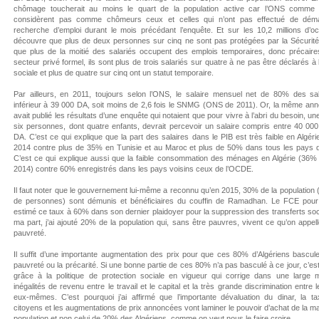
chômage toucherait au moins le quart de la population active car l’ONS comme
considèrent pas comme chômeurs ceux et celles qui n’ont pas effectué de dém
recherche d’emploi durant le mois précédant l’enquête. Et sur les 10,2 millions d’o
découvre que plus de deux personnes sur cinq ne sont pas protégées par la Sécurité 
que plus de la moitié des salariés occupent des emplois temporaires, donc précaire
secteur privé formel, ils sont plus de trois salariés sur quatre à ne pas être déclarés à 
sociale et plus de quatre sur cinq ont un statut temporaire.
Par ailleurs, en 2011, toujours selon l’ONS, le salaire mensuel net de 80% des sala
inférieur à 39 000 DA, soit moins de 2,6 fois le SNMG (ONS de 2011). Or, la même ann
avait publié les résultats d’une enquête qui notaient que pour vivre à l’abri du besoin, une
six personnes, dont quatre enfants, devrait percevoir un salaire compris entre 40 00
DA. C’est ce qui explique que la part des salaires dans le PIB est très faible en Algér
2014 contre plus de 35% en Tunisie et au Maroc et plus de 50% dans tous les pays 
C’est ce qui explique aussi que la faible consommation des ménages en Algérie (36%
2014) contre 60% enregistrés dans les pays voisins ceux de l’OCDE.
Il faut noter que le gouvernement lui-même a reconnu qu’en 2015, 30% de la population (
de personnes) sont démunis et bénéficiaires du couffin de Ramadhan. Le FCE pour
estimé ce taux à 60% dans son dernier plaidoyer pour la suppression des transferts so
ma part, j’ai ajouté 20% de la population qui, sans être pauvres, vivent ce qu’on appell
pauvreté.
Il suffit d’une importante augmentation des prix pour que ces 80% d’Algériens bascul
pauvreté ou la précarité. Si une bonne partie de ces 80% n’a pas basculé à ce jour, c’es
grâce à la politique de protection sociale en vigueur qui corrige dans une large 
inégalités de revenu entre le travail et le capital et la très grande discrimination entre l
eux-mêmes. C’est pourquoi j’ai affirmé que l’importante dévaluation du dinar, la ta
citoyens et les augmentations de prix annoncées vont laminer le pouvoir d’achat de la maj
population et non celui de 20% des Algériens, comme on veut nous le faire croire.