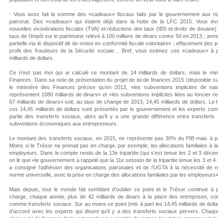
- Vous avez fait la somme des «cadeaux» fiscaux faits par le gouvernement aux ri
patronat. Des «cadeaux» qui étaient déjà dans la hotte de la LFC 2015. Vous é
nouvelles exonérations fiscales (TVA) et réductions des taux (IBS et droits de douane)
taux de l’impôt sur le patrimoine relevé à 100 millions de dinars contre 50 en 2013 ; amnis
partielle via le dispositif dit de «mise en conformité fiscale volontaire» ; effacement des 
profit des fraudeurs de la Sécurité sociale… Bref, vous estimez ces «cadeaux» à 
milliards de dollars.
Ce n’est pas moi qui ai calculé ce montant de 14 milliards de dollars, mais le min
Finances. Dans sa note de présentation du projet de loi de finances 2015 (disponible su
le ministère des Finances précise qu’en 2013, «les subventions implicites de natu
représentent 1080 milliards de dinars» et «les subventions implicites liées au foncier r
67 milliards de dinars» soit, au taux de change de 2013, 14,45 milliards de dollars. Le 
ces 14,45 milliards de dollars sont présentés par le gouvernement et les experts com
partie des transferts sociaux, alors qu’il y a une grande différence entre transferts
subventions économiques aux entrepreneurs.
Le montant des transferts sociaux, en 2015, ne représente pas 30% du PIB mais à p
Moins si le Trésor ne prenait pas en charge, par exemple, les allocations familiales à l
employeurs. Dans le compte rendu de la 13e tripartite (qui s’est tenue les 2 et 3 déc
on lit que «le gouvernement a rappelé que la 11e session de la tripartite tenue les 3 et 
a consigné l’adhésion des organisations patronales et de l’UGTA à la nécessité de re
norme universelle, avec la prise en charge des allocations familiales par les employeurs»
Mais depuis, tout le monde fait semblant d’oublier ce point et le Trésor continue à 
charge, chaque année, plus de 42 milliards de dinars à la place des entreprises, com
comme transferts sociaux. Sur au moins ce point (mis à part les 14,45 milliards de dollar
d’accord avec les experts qui disent qu’il y a des transferts sociaux pervers. Chaque 