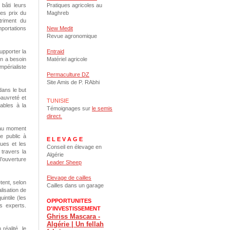
 bâti leurs
Pratiques agricoles au
des prix du
Maghreb
triment du
portations
New Medit
Revue agronomique
upporter la
Entraid
on a besoin
Matériel agricole
impérialiste
Permaculture DZ
Site Amis de P. RAbhi
dans le but
pauvreté et
TUNISIE
ables à la
Témoignages sur
le semis
direct.
s au moment
e public à
E L E V A G E
ques et les
Conseil en élevage en
 travers la
Algérie
l’ouverture
Leader Sheep
Elevage de cailles
tent, selon
Cailles dans un garage
lisation de
intile (les
OPPORTUNITES
s experts.
D'INVESTISSEMENT
Ghriss Mascara -
Algérie | Un fellah
réalité, le