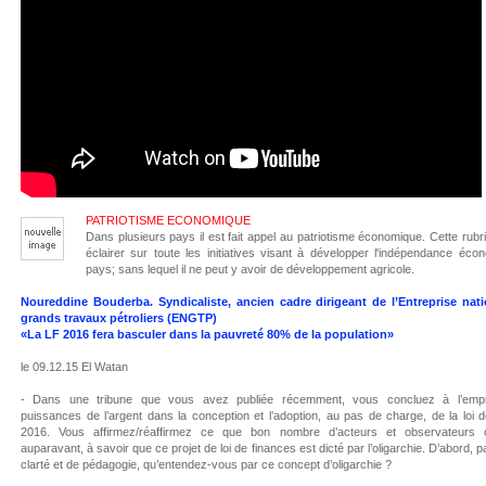
PATRIOTISME ECONOMIQUE
Dans plusieurs pays il est fait appel au patriotisme économique. Cette rubr
éclairer sur toute les initiatives visant à développer l'indépendance éc
pays; sans lequel il ne peut y avoir de développement agricole.
Noureddine Bouderba. Syndicaliste, ancien cadre dirigeant de l’Entreprise nat
grands travaux pétroliers (ENGTP)
«La LF 2016 fera basculer dans la pauvreté 80% de la population»
le 09.12.15 El Watan
- Dans une tribune que vous avez publiée récemment, vous concluez à l’empr
puissances de l’argent dans la conception et l’adoption, au pas de charge, de la loi 
2016. Vous affirmez/réaffirmez ce que bon nombre d’acteurs et observateurs 
auparavant, à savoir que ce projet de loi de finances est dicté par l’oligarchie. D’abord, p
clarté et de pédagogie, qu’entendez-vous par ce concept d’oligarchie ?