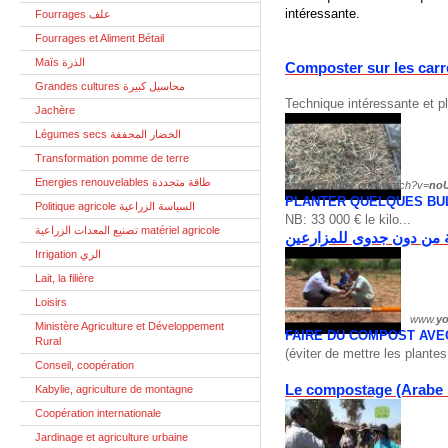
intéressante.
Fourrages علف
Fourrages et Aliment Bétail
Maïs الذرة
Composter sur les carr
Grandes cultures محاسيل كبيرة
Technique intéressante et pl
Jachère
Légumes secs الخضار المجففة
Transformation pomme de terre
Energies renouvelables طاقة متجددة
www.
youtube
.com/watch?v=
no
PLANTER QUELQUES BUL
Politique agricole السياسة الزراعية
NB: 33 000 € le kilo...
تصنيع المعدات الزراعية matériel agricole
Irrigation الري
Lait, la filière
Loisirs
www.
y
Ministère Agriculture et Développement
FAIRE DU COMPOST AVE
Rural
(éviter de mettre les plante
Conseil, coopération
Le compostage (Arabe D
Kabylie, agriculture de montagne
Coopération internationale
Jardinage et agriculture urbaine