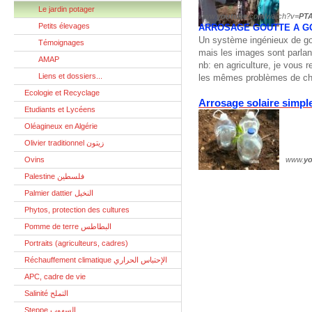
Le jardin potager
www.
youtube
.com/watch?v=
PTA
Petits élevages
ARROSAGE GOUTTE A GO
Un système ingénieux de gou
Témoignages
mais les images sont parlan
AMAP
nb: en agriculture, je vous
Liens et dossiers...
les mêmes problèmes de ch
Ecologie et Recyclage
Arrosage solaire simpl
Etudiants et Lycéens
Oléagineux en Algérie
Olivier traditionnel زيتون
Ovins
www.
y
Palestine فلسطين
Palmier dattier النخيل
Phytos, protection des cultures
Pomme de terre البطاطس
Portraits (agriculteurs, cadres)
Réchauffement climatique الإحتباس الحراري
APC, cadre de vie
Salinité التملح
Steppe السهوب