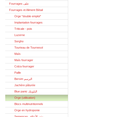
Fourrages علف
Fourrages et Aliment Bétail
Orge "double emploi"
Implantation fourrages
Triticale - pois
Luzerne
Sorgho
Tourteau de Tournesol
Maïs
Maïs fourrager
Colza fourrager
Paille
Bersim البرسم
Jachère pâturée
Blue panic البلوبنك
Orge (utilisation)
Blocs multinutritionnels
Orge en hydroponie
Semences بذور الأعلاف