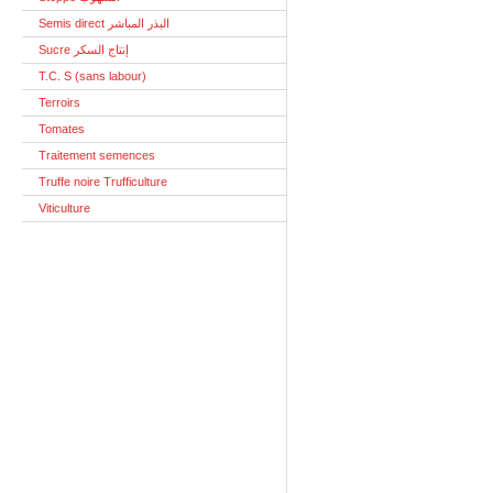
Semis direct البذر المباشر
Sucre إنتاج السكر
T.C. S (sans labour)
Terroirs
Tomates
Traitement semences
Truffe noire Trufficulture
Viticulture