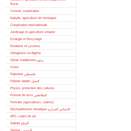
Rural
Conseil, coopération
Kabylie, agriculture de montagne
Coopération internationale
Jardinage et agriculture urbaine
Ecologie et Recyclage
Etudiants et Lycéens
Oléagineux en Algérie
Olivier traditionnel زيتون
Ovins
Palestine فلسطين
Palmier dattier النخيل
Phytos, protection des cultures
Pomme de terre البطاطس
Portraits (agriculteurs, cadres)
Réchauffement climatique الإحتباس الحراري
APC, cadre de vie
Salinité التملح
Steppe السهوب