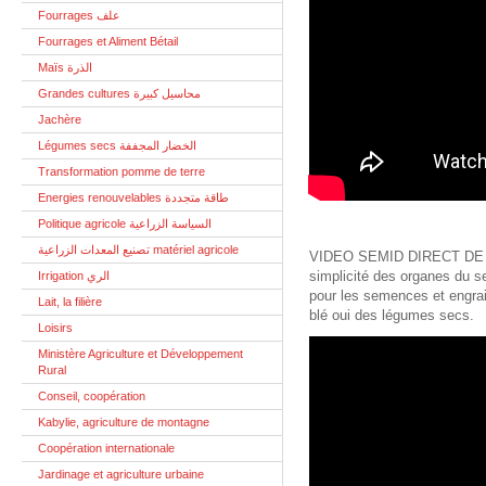
Fourrages علف
Fourrages et Aliment Bétail
Maïs الذرة
Grandes cultures محاسيل كبيرة
Jachère
Légumes secs الخضار المجففة
Transformation pomme de terre
Energies renouvelables طاقة متجددة
Politique agricole السياسة الزراعية
تصنيع المعدات الزراعية matériel agricole
VIDEO SEMID DIRECT DE 
simplicité des organes du s
Irrigation الري
pour les semences et engrai
Lait, la filière
blé oui des légumes secs.
Loisirs
Ministère Agriculture et Développement
Rural
Conseil, coopération
Kabylie, agriculture de montagne
Coopération internationale
Jardinage et agriculture urbaine