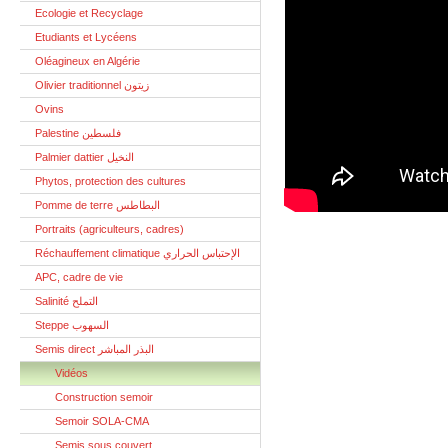
Ecologie et Recyclage
Etudiants et Lycéens
Oléagineux en Algérie
Olivier traditionnel زيتون
Ovins
Palestine فلسطين
Palmier dattier النخيل
Phytos, protection des cultures
Pomme de terre البطاطس
Portraits (agriculteurs, cadres)
Réchauffement climatique الإحتباس الحراري
APC, cadre de vie
Salinité التملح
Steppe السهوب
Semis direct البذر المباشر
Vidéos
Construction semoir
Semoir SOLA-CMA
Semis sous couvert