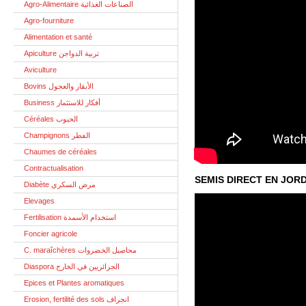
Agro-Alimentaire الصناعات الغذائية
Agro-fourniture
Alimentation et santé
Apiculture تربية الدواجن
Aviculture
Bovins الأبقار والعجول
Business أفكار للاستثمار
Céréales الحبوب
Champignons الفطر
Chaumes de céréales
Contractualisation
SEMIS DIRECT EN JOR
Diabète مرض السكري
Elevages
Fertilisation استخدام الأسمدة
Foncier agricole
C. maraîchères محاصيل الخضروات
Diaspora الجزائريين في الخارج
Epices et Plantes aromatiques
Erosion, fertilité des sols انجراف