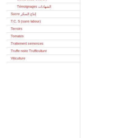
Témoignages الشهادات
Sucre إنتاج السكر
T.C. S (sans labour)
Terroirs
Tomates
Traitement semences
Truffe noire Trufficulture
Viticulture