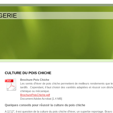
GERIE
CULTURE DU POIS CHICHE
Brochure Pois Chiche
Les semis d'hiver de pois chiche permettent de meilleurs rendements que l
tardifs . Cependant, il faut choisir des variétés adaptées et réussir son dés
chimique ou mécanique.
BrochurePoisChiche.pdf
Document Adobe Acrobat [1.4 MB]
Quelques conseils pour réussir la culture du pois chiche
A 11'12'', il est question de la culture du pois chiche d'hiver, un superbe reportage. Bravo 