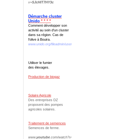
v=
SJcHIT7HY3c
Démarche cluster
Unido
* * * *
Comment développer son
activité au sein d'un cluster
dans sa région. Cas de
l'olive à Bouira.
www.unido.org/fileadmin/user...we.../interno_web_DEF.pdf
Utiliser le fumier
des élevages.
Production de biogaz
Solaire Agricole
Des entreprises DZ
proposent des pompes
agricoles solaires.
Traitement de semences
Semences de ferme.
www.
youtube
.com/watch?v=
N
-
oqfVDvAnQ