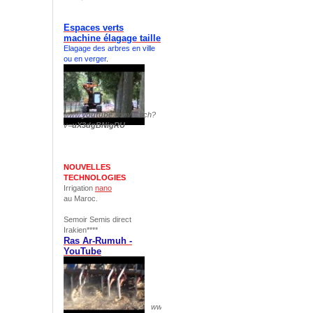
Espaces verts
machine élagage taille
Elagage des arbres en ville
ou en verger
.
www.
youtube
.com/watch?
v=
uX3dgBNigRU
NOUVELLES
TECHNOLOGIES
Irrigation
nano
au Maroc.
Semoir Semis direct
Irakien****
Ras Ar-Rumuh -
YouTube
www.
youtube
.com/watch?v=
pS1yuxCH844