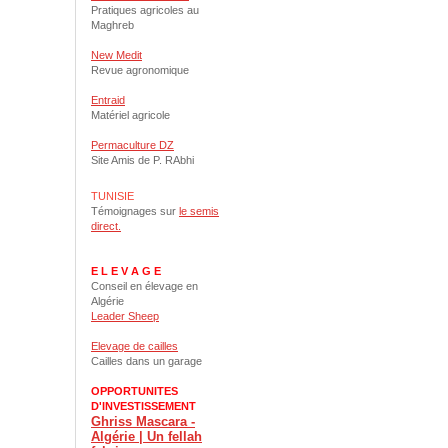
Pratiques agricoles au
Maghreb
New Medit
Revue agronomique
Entraid
Matériel agricole
Permaculture DZ
Site Amis de P. RAbhi
TUNISIE
Témoignages sur
le semis
direct.
E L E V A G E
Conseil en élevage en
Algérie
Leader Sheep
Elevage de cailles
Cailles dans un garage
OPPORTUNITES
D'INVESTISSEMENT
Ghriss Mascara -
Algérie | Un fellah