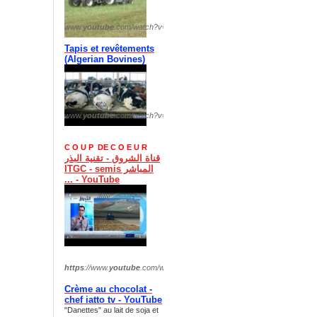
www.
youtube
.com/watch?v=
OPMTbk9vTIQ
Tapis et revêtements
(
Algerian Bovines)
www.
youtube
.com/watch?v=
fHrLyufuxCI
C O U P DE C O E U R
قناة الشروق - تقنية البذر
المباشر ITGC - semis
... - YouTube
https
://www.
youtube
.com/watch?v=
xI254EcfDzs
Crème au chocolat -
chef iatto tv - YouTube
"Danettes" au lait de soja et