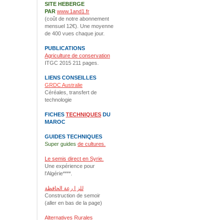
SITE HEBERGE
PAR
www.1and1.fr
(coût de notre abonnement
mensuel 12€). Une moyenne
de 400 vues chaque jour.
PUBLICATIONS
Agriculture de conservation
ITGC 2015 211 pages.
LIENS CONSEILLES
GRDC Australie
Céréales, transfert de
technologie
FICHES
TECHNIQUES
DU
MAROC
GUIDES TECHNIQUES
Super guides
de cultures.
Le semis direct en Syrie.
Une expérience pour
l'Algérie****.
للز ا رعة الحافظة
Construction de semoir
(aller en bas de la page)
Alternatives Rurales