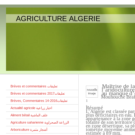
AGRICULTURE ALGERIE
Maîtrise de l
Brèves et commentaires تعليقات
l’aridocultur
au manque d’
Brèves et commentaires تعليقات2017
Mouhouche Bra
Brèves, Commentaires تعليقات2016-14
1
.
Résumé
Actualité agricole اخبار زراعية
L’Algérie est classée par
plus déficitaires en eau.
Aliment bétail علف الماشية
appartenance à la zone 
totalité de son territoire 
Agriculture saharienne الزراعة الصحراوية
en zone désertique, sa p
iométrie moyenne annue
Arboriculture أشجار مثمرة
estimée à 89 mm.