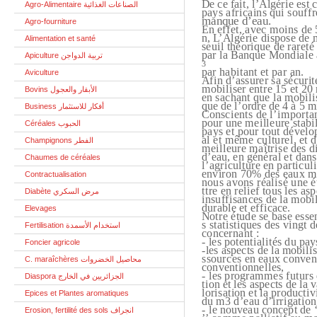
De ce fait, l’Algérie est 
Agro-Alimentaire الصناعات الغذائية
pays africains qui souffr
manque d’eau.
Agro-fourniture
En effet, avec moins de
n, L’Algérie dispose de
Alimentation et santé
seuil théorique de rareté
par la Banque Mondiale
Apiculture تربية الدواجن
3
par habitant et par an.
Aviculture
Afin d’assurer sa sécurit
mobiliser entre 15 et 20 
Bovins الأبقار والعجول
en sachant que la mobilis
que de l’ordre de 4 à 5 m
Business أفكار للاستثمار
Conscients de l’importa
pour une meilleure stabil
Céréales الحبوب
pays et pour tout dével
al et même culturel, et 
Champignons الفطر
meilleure maîtrise des d
d’eau, en général et dans
Chaumes de céréales
l’agriculture en particu
environ 70% des eaux m
Contractualisation
nous avons réalisé une 
ttre en relief tous les asp
Diabète مرض السكري
insuffisances de la mobi
durable et efficace.
Elevages
Notre étude se base esse
s statistiques des vingt 
Fertilisation استخدام الأسمدة
concernant :
- les potentialités du pay
Foncier agricole
-les aspects de la mobilis
ssources en eaux conven
C. maraîchères محاصيل الخضروات
conventionnelles,
- les programmes futurs 
Diaspora الجزائريين في الخارج
tion et les aspects de la 
lorisation et la productiv
Epices et Plantes aromatiques
du m3 d’eau d’irrigation
- le nouveau concept de ‘
Erosion, fertilité des sols انجراف