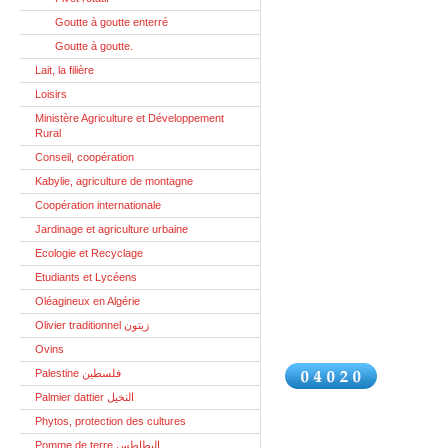
Goutte à goutte enterré
Goutte à goutte.
Lait, la filière
Loisirs
Ministère Agriculture et Développement
Rural
Conseil, coopération
Kabylie, agriculture de montagne
Coopération internationale
Jardinage et agriculture urbaine
Ecologie et Recyclage
Etudiants et Lycéens
Oléagineux en Algérie
Olivier traditionnel زيتون
Ovins
Palestine فلسطين
Palmier dattier النخيل
Phytos, protection des cultures
Pomme de terre البطاطس