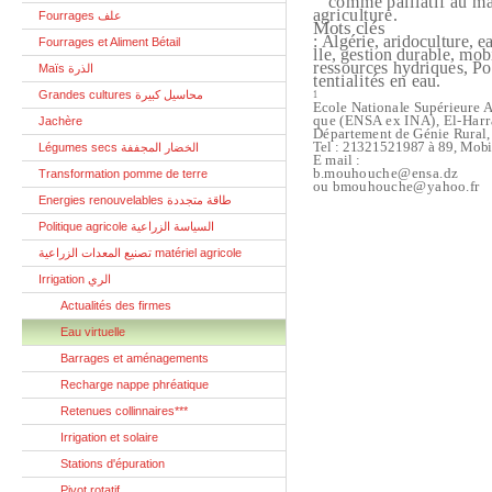
’’ comme palliatif au m
agriculture.
Fourrages علف
Mots clés
: Algérie, aridoculture, e
Fourrages et Aliment Bétail
lle, gestion durable, mob
ressources hydriques, Po
Maïs الذرة
tentialités en eau.
Grandes cultures محاسيل كبيرة
1
Ecole Nationale Supérieure 
que (ENSA ex INA), El-Harr
Jachère
Département de Génie Rural, 
Tel : 21321521987 à 89, Mob
Légumes secs الخضار المجففة
E mail :
b.mouhouche@ensa.dz
Transformation pomme de terre
ou bmouhouche@yahoo.fr
Energies renouvelables طاقة متجددة
Politique agricole السياسة الزراعية
تصنيع المعدات الزراعية matériel agricole
Irrigation الري
Actualités des firmes
Eau virtuelle
Barrages et aménagements
Recharge nappe phréatique
Retenues collinnaires***
Irrigation et solaire
Stations d'épuration
Pivot rotatif