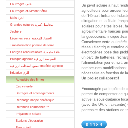
Fourrages علف
Un pivot solaire à haut rend
agriculteurs pour arroser le
Fourrages et Aliment Bétail
de l'Hérault Irrifrance Indus
Maïs الذرة
d’irrigation et la filiale f
Grandes cultures محاسيل كبيرة
solaires pour sites isolés, f
agroalimentaire français pou
Jachère
languedociens, indique Jean-P
Légumes secs الخضار المجففة
Conscience verte ou intérêt
Transformation pomme de terre
réseau électrique entraîne 
éle
ctrogènes pose des probl
Energies renouvelables طاقة متجددة
un parc de batteries, recha
Politique agricole السياسة الزراعية
l’alimentation jour et nuit, 
تصنيع المعدات الزراعية matériel agricole
nombreuses modélisations
Irrigation الري
nécessaire en fonction de la 
Un projet collaboratif
Actualités des firmes
Eau virtuelle
Encouragée par le pôle de co
Barrages et aménagements
permet de compenser ce qui 
active la sous-traitance loca
Recharge nappe phréatique
(avec Bio UV, cf.
ci-contre) 
Retenues collinnaires***
partenaire des stations de t
Irrigation et solaire
Stations d'épuration
Pivot rotatif