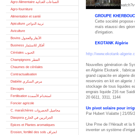
Agro-Alimentaire الصناعات الغذائية
www.
youtube
.com/watch?v
Agro-fourniture
GROUPE KHERBOUC
Alimentation et santé
Cette société propose 
Apiculture تربية الدواجن
maïs etaussi des géom
Aviculture
d'irrigation.
Bovins الأبقار والعجول
EKOTANK Algérie
Business أفكار للاستثمار
Céréales الحبوب
http://www.ekotank-algerie.
Champignons الفطر
Nouvelles génération de Sy
Chaumes de céréales
en Algérie Ekotank , fabrica
Contractualisation
grand capacite en algerie dis
reservoirs en kit en algerie 
Diabète مرض السكري
stockage de tous liquides ea
Elevages
engrais liquide 216 rue Said
Fertilisation استخدام الأسمدة
20 6611, 3311, 1144
Foncier agricole
Un pivot solaire pour irri
C. maraîchères محاصيل الخضروات
Par Hubert Vialatte | 21/05
Diaspora الجزائريين في الخارج
Une Pme de l’Hérault et la f
Epices et Plantes aromatiques
inventer un système d’irrig
Erosion, fertilité des sols انجراف