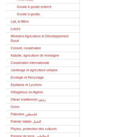
Goutte à goutte enterré
Goutte à goutte.
Lait, la filière
Loisirs
Ministère Agriculture et Développement
Rural
Conseil, coopération
Kabylie, agriculture de montagne
Coopération internationale
Jardinage et agriculture urbaine
Ecologie et Recyclage
Etudiants et Lycéens
Oléagineux en Algérie
Olivier traditionnel زيتون
Ovins
Palestine فلسطين
Palmier dattier النخيل
Phytos, protection des cultures
Pomme de terre البطاطس