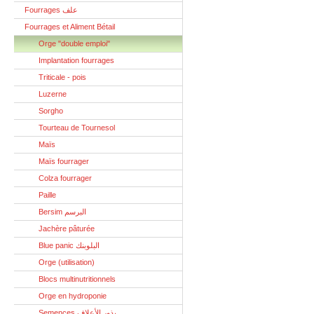
Fourrages علف
Fourrages et Aliment Bétail
Orge "double emploi"
Implantation fourrages
Triticale - pois
Luzerne
Sorgho
Tourteau de Tournesol
Maïs
Maïs fourrager
Colza fourrager
Paille
Bersim البرسم
Jachère pâturée
Blue panic البلوبنك
Orge (utilisation)
Blocs multinutritionnels
Orge en hydroponie
Semences بذور الأعلاف