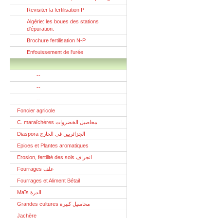
Revisiter la fertilisation P
Algérie: les boues des stations
d'épuration.
Brochure fertilisation N-P
Enfouissement de l'urée
--
--
--
--
Foncier agricole
C. maraîchères محاصيل الخضروات
Diaspora الجزائريين في الخارج
Epices et Plantes aromatiques
Erosion, fertilité des sols انجراف
Fourrages علف
Fourrages et Aliment Bétail
Maïs الذرة
Grandes cultures محاسيل كبيرة
Jachère