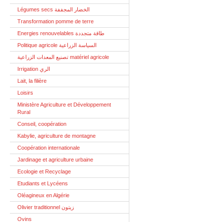
Légumes secs الخضار المجففة
Transformation pomme de terre
Energies renouvelables طاقة متجددة
Politique agricole السياسة الزراعية
تصنيع المعدات الزراعية matériel agricole
Irrigation الري
Lait, la filière
Loisirs
Ministère Agriculture et Développement
Rural
Conseil, coopération
Kabylie, agriculture de montagne
Coopération internationale
Jardinage et agriculture urbaine
Ecologie et Recyclage
Etudiants et Lycéens
Oléagineux en Algérie
Olivier traditionnel زيتون
Ovins