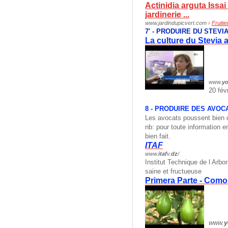
Actinidia arguta Issai
jardinerie
...
www.jardindupicvert.com ›
Fruitie
7' - PRODUIRE DU STEVI
La culture du Stevia 
www.
y
20 fév
8 - PRODUIRE DES AVOC
Les avocats poussent bien d
nb: pour toute information en
bien fait.
ITAF
www.
itaf
v.
dz
/
Institut Technique de l Arbor
saine et fructueuse
Primera Parte - Como
www.
y