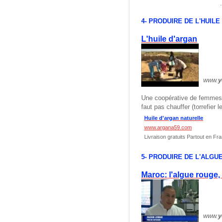
4- PRODUIRE DE L'HUIL
L'huile d'argan
www.
y
Une coopérative de femmes, o
faut pas chauffer (torrefier l
Huile d'argan naturelle
www.argana59.com
Livraison gratuits Partout en Fr
5- PRODUIRE DE L'ALG
Maroc: l'algue rouge,
www.
y