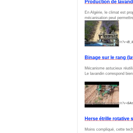
Production de lavand
En Algérie, le climat est p
mécanisation peut permettre 
www.
youtube
.com/watch?v=
B_
Binage sur le rang (l
Mécanisme astucieux réutili
Le lavandin correspond bien
www.
youtube
.com/watch?v=
5A
Herse étrille rotative
Moins compliqué, cette techn