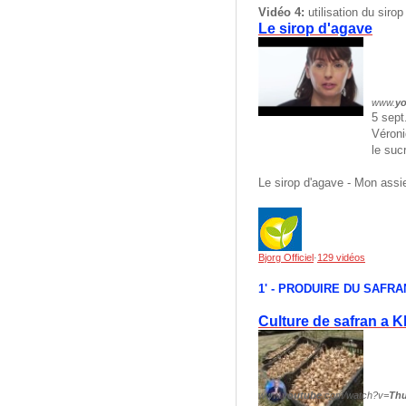
Vidéo 4:
utilisation du sirop
Le sirop d'agave
www.
y
5 sept
Véroni
le suc
Le sirop d'agave - Mon assie
Bjorg Officiel
·
129 vidéos
1' - PRODUIRE DU SAFRA
Culture de safran a 
www.
youtube
.com/watch?v=
Th