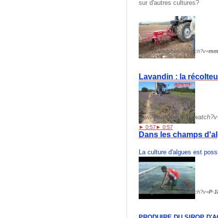
sur d'autres cultures?
www.
youtube
.com/watch?v=
mm
Lavandin : la récolt
www.
youtube
.com/watch?v
► 0:57
► 0:57
Dans les champs d'a
La culture d'algues est poss
www.
youtube
.com/watch?v=
P
-
1
PRODUIRE DU SIROP D'A