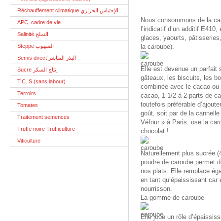
Réchauffement climatique الإحتباس الحراري
Nous consommons de la caro
APC, cadre de vie
l’indicatif d’un additif E410,
Salinité التملح
glaces, yaourts, pâtisseries
Steppe السهوب
la caroube).
Semis direct البذر المباشر
Elle est devenue un parfait s
Sucre إنتاج السكر
gâteaux, les biscuits, les bo
T.C. S (sans labour)
combinée avec le cacao ou l
Terroirs
cacao, 1 1/2 à 2 parts de ca
toutefois préférable d’ajout
Tomates
goût, soit par de la cannel
Traitement semences
Véfour » à Paris, ose la ca
Truffe noire Trufficulture
chocolat !
Viticulture
Naturellement plus sucrée (
poudre de caroube permet de
nos plats. Elle remplace éga
en tant qu’épaississant car e
nourrisson.
La gomme de caroube
Elle joue un rôle d’épaissis