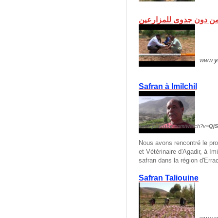
www.
y
Safran à Imilchil
www.
youtube
.com/watch?v=
Qj
Nous avons rencontré le pro
et Vétérinaire d'Agadir, à
Imil
safran dans la région d'Erra
Safran Taliouine‬