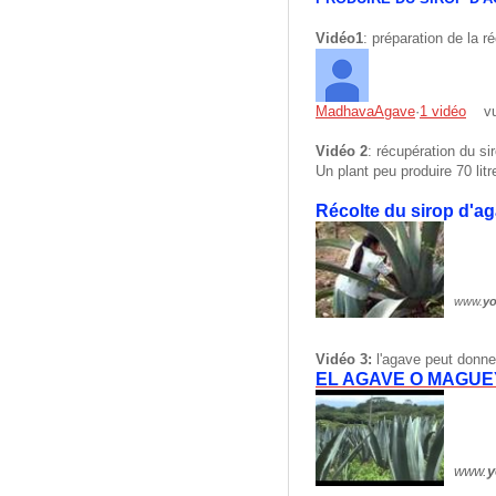
Vidéo1
: préparation de la r
MadhavaAgave
·
1 vidéo
vu
Vidéo 2
: récupération du si
Un plant peu produire 70 litr
Récolte du sirop d'a
www.
y
Vidéo 3:
l'agave peut donner 
EL AGAVE O MAGUE
www.
y