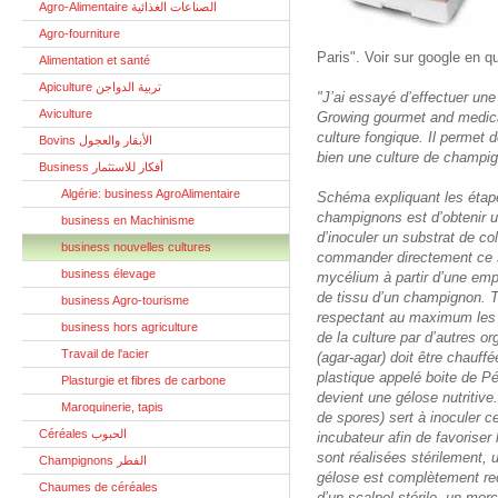
Agro-Alimentaire الصناعات الغذائية
Agro-fourniture
Paris". Voir sur google en q
Alimentation et santé
Apiculture تربية الدواجن
"J’ai essayé d’effectuer un
Aviculture
Growing gourmet and medica
culture fongique. Il permet 
Bovins الأبقار والعجول
bien une culture de champi
Business أفكار للاستثمار
Algérie: business AgroAlimentaire
Schéma expliquant les étapes
champignons est d’obtenir u
business en Machinisme
d’inoculer un substrat de c
business nouvelles cultures
commander directement ce su
business élevage
mycélium à partir d’une emp
de tissu d’un champignon. T
business Agro-tourisme
respectant au maximum les pr
business hors agriculture
de la culture par d’autres or
Travail de l'acier
(agar-agar) doit être chauff
plastique appelé boite de Pétr
Plasturgie et fibres de carbone
devient une gélose nutritiv
Maroquinerie, tapis
de spores) sert à inoculer ce
Céréales الحبوب
incubateur afin de favorise
sont réalisées stérilement,
Champignons الفطر
gélose est complètement reco
Chaumes de céréales
d’un scalpel stérile, un mor