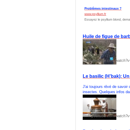
Problèmes intestinaux ?
www.psyllium.fr
Essayez le psyllium blond, deman
Huile de figue de bar
www.
youtube
.com/watch?v
Le basilic (H'bak): Un
J'ai toujours rêvé de savoir
insectes. Quelques infos da
www.
youtube
.com/watch?v