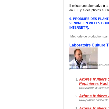
Il existe une alternative à l
eau. IL y a des photos sur l
6-
PRODUIRE DES PLANTS
VENDRE EN VILLES POUR 
INTERNET?).
Méthode de production par 
Laboratoire Culture 
www.
youtube
.com/watch?v=
zu
c
Arbres fruitiers
:
Pepinieres
Huch
www.pepinieres-huchet.
Arbres fruitiers
-
www.jardiland.com/vente-
Arbres fruitiers
: