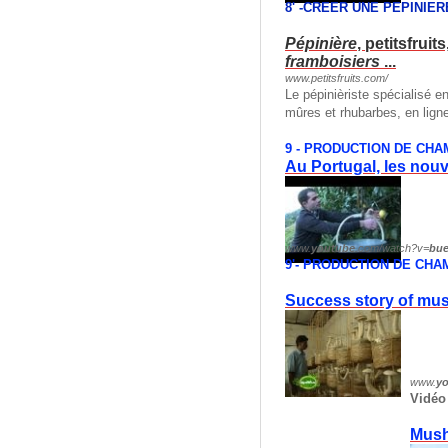
8' -CREER UNE PEPINIER
Pépinière
, petitsfruits
framboisiers
...
www.petitsfruits.com/
Le pépinièriste spécialisé e
mûres et rhubarbes, en ligne
9 - PRODUCTION DE CH
Au Portugal, les nou
www.
youtube
.com/watch?v=
bue
9'- PRODUCTION DE CHA
Success story of mus
www.
y
Vidéo
Mush