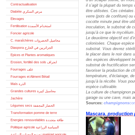
Contractualisation
il s’agit la plupart du temp
être utilisées. Ces céréale
Diabète مرض السكري
verre (pots de confiture) ou
Elevages
cocotte minute peut être util
Fertilisation استخدام الأسمدة
inoculation, le substrat de 
jusqu’à ce que le mycélium
Foncier agricole
Le deuxième objectif est d’i
C. maraîchères محاصيل الخضروات
colonisées. Chaque espèce 
Diaspora الجزائريين في الخارج
substrat. Vous devrez stéril
le placer dans le noir dans 
Epices et Plantes aromatiques
des espèces développent trè
Erosion, fertilité des sols انجراف
substrat de fructification 
Fourrages علف
favoriser la production de
température, d’éclairage, de
Fourrages et Aliment Bétail
jusqu’à la récolte. Vous po
Maïs الذرة
espèce cultivable.
Grandes cultures محاسيل كبيرة
La culture de champignon pe
garage ou une cave, mais aus
Jachère
Sources:
champignons
com
Légumes secs الخضار المجففة
Transformation pomme de terre
Mascara,
production
Energies renouvelables طاقة متجددة
Politique agricole السياسة الزراعية
تصنيع المعدات الزراعية matériel agricole