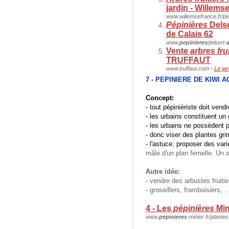
jardin - Willems
www.willemsefrance.fr/pl
Pépinières
Delse
de Calais 62
www.
pepinieres
delsert-
a
Vente
arbres fru
TRUFFAUT
www.truffaut.com ›
Le jar
7 - PEPINIERE DE KIWI A
Concept:
- tout pépinièriste doit ve
- les urbains constituent un
- les urbains ne possèdent 
- donc viser des plantes gr
- l'astuce: proposer des vari
mâle d'un plan femelle. Un se
Autre idée:
- vendre des arbustes fruitie
- groseillers, framboisiers, ..
4 - Les
pépinières
Min
www.
pepinieres
-minier.fr/plant