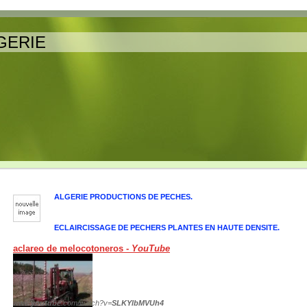
GERIE
ALGERIE PRODUCTIONS DE PECHES.
ECLAIRCISSAGE DE PECHERS PLANTES EN HAUTE DENSITE.
aclareo de melocotoneros -
YouTube
www.
youtube
.com/watch?v=
SLKYlbMVUh4