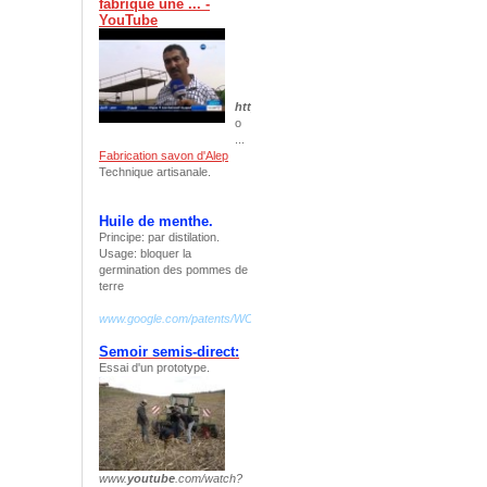
fabrique une ... -
YouTube
https
://www.
youtube
.com/watch?v=
r32AypU
o
...
Fabrication savon d'Alep
Technique artisanale.
Huile de menthe.
Principe: par distilation.
Usage: bloquer la
germination des pommes de
terre
www.google.com/patents/WO2009068803A2?cl=fr
Semoir semis-direct:
Essai d'un prototype.
www.
youtube
.com/watch?