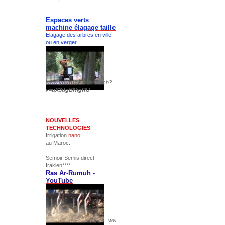
Espaces verts
machine élagage taille
Elagage des arbres en ville
ou en verger
.
www.
youtube
.com/watch?
v=
uX3dgBNigRU
NOUVELLES
TECHNOLOGIES
Irrigation
nano
au Maroc.
Semoir Semis direct
Irakien****
Ras Ar-Rumuh -
YouTube
www.
youtube
.com/watch?v=
pS1yuxCH844