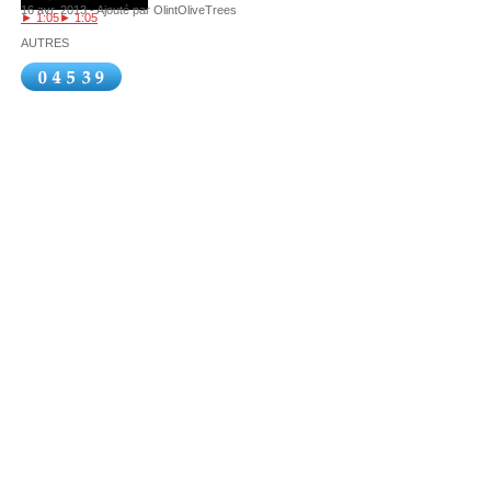
16 avr. 2013 - Ajouté par OlintOliveTrees
► 1:05
► 1:05
AUTRES