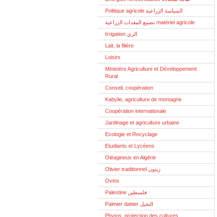
Politique agricole السياسة الزراعية
تصنيع المعدات الزراعية matériel agricole
Irrigation الري
Lait, la filière
Loisirs
Ministère Agriculture et Développement
Rural
Conseil, coopération
Kabylie, agriculture de montagne
Coopération internationale
Jardinage et agriculture urbaine
Ecologie et Recyclage
Etudiants et Lycéens
Oléagineux en Algérie
Olivier traditionnel زيتون
Ovins
Palestine فلسطين
Palmier dattier النخيل
Phytos, protection des cultures