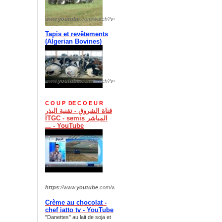
www.
youtube
.com/watch?v=
OPMTbk9vTIQ
Tapis et revêtements
(
Algerian Bovines)
www.
youtube
.com/watch?v=
fHrLyufuxCI
C O U P DE C O E U R
قناة الشروق - تقنية البذر
المباشر ITGC - semis
... - YouTube
https
://www.
youtube
.com/watch?v=
xI254EcfDzs
Crème au chocolat -
chef iatto tv - YouTube
"Danettes" au lait de soja et