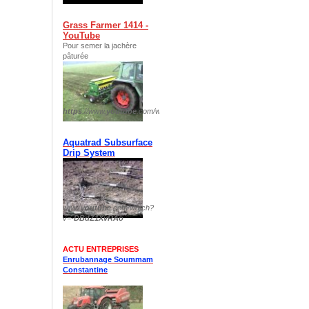
Grass Farmer 1414 -
YouTube
Pour semer la jachère
pâturée
https
://www.
youtube
.com/watch?v=
plIp8DTJFKM
Aquatrad Subsurface
Drip System
www.
youtube
.com/watch?
v=-
DBdZ1XvRAo
ACTU ENTREPRISES
Enrubannage Soummam
Constantine