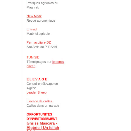
Pratiques agricoles au
Maghreb
New Medit
Revue agronomique
Entraid
Matériel agricole
Permaculture DZ
Site Amis de P. RAbhi
TUNISIE
Témoignages sur
le semis
direct.
E L E V A G E
Conseil en élevage en
Algérie
Leader Sheep
Elevage de cailles
Cailles dans un garage
OPPORTUNITES
D'INVESTISSEMENT
Ghriss Mascara -
Algérie | Un fellah