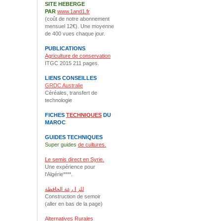
SITE HEBERGE
PAR
www.1and1.fr
(coût de notre abonnement
mensuel 12€). Une moyenne
de 400 vues chaque jour.
PUBLICATIONS
Agriculture de conservation
ITGC 2015 211 pages.
LIENS CONSEILLES
GRDC Australie
Céréales, transfert de
technologie
FICHES
TECHNIQUES
DU
MAROC
GUIDES TECHNIQUES
Super guides
de cultures.
Le semis direct en Syrie.
Une expérience pour
l'Algérie****.
للز ا رعة الحافظة
Construction de semoir
(aller en bas de la page)
Alternatives Rurales