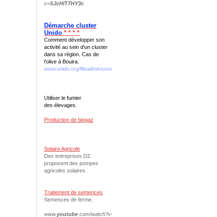
v=
SJcHIT7HY3c
Démarche cluster
Unido
* * * *
Comment développer son
activité au sein d'un cluster
dans sa région. Cas de
l'olive à Bouira.
www.unido.org/fileadmin/user...we.../interno_web_DEF.pdf
Utiliser le fumier
des élevages.
Production de biogaz
Solaire Agricole
Des entreprises DZ
proposent des pompes
agricoles solaires.
Traitement de semences
Semences de ferme.
www.
youtube
.com/watch?v=
N
-
oqfVDvAnQ