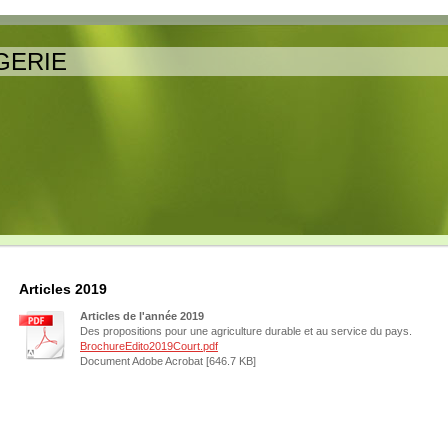
GERIE
Articles 2019
Articles de l'année 2019
Des propositions pour une agriculture durable et au service du pays.
BrochureEdito2019Court.pdf
Document Adobe Acrobat [646.7 KB]