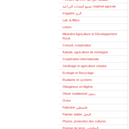
تصنيع المعدات الزراعية matériel agricole
Irrigation الري
Lait, la filière
Loisirs
Ministère Agriculture et Développement
Rural
Conseil, coopération
Kabylie, agriculture de montagne
Coopération internationale
Jardinage et agriculture urbaine
Ecologie et Recyclage
Etudiants et Lycéens
Oléagineux en Algérie
Olivier traditionnel زيتون
Ovins
Palestine فلسطين
Palmier dattier النخيل
Phytos, protection des cultures
Pomme de terre البطاطس