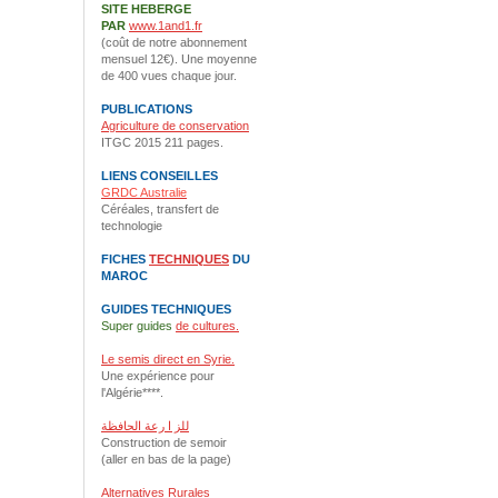
SITE HEBERGE
PAR
www.1and1.fr
(coût de notre abonnement
mensuel 12€). Une moyenne
de 400 vues chaque jour.
PUBLICATIONS
Agriculture de conservation
ITGC 2015 211 pages.
LIENS CONSEILLES
GRDC Australie
Céréales, transfert de
technologie
FICHES
TECHNIQUES
DU
MAROC
GUIDES TECHNIQUES
Super guides
de cultures.
Le semis direct en Syrie.
Une expérience pour
l'Algérie****.
للز ا رعة الحافظة
Construction de semoir
(aller en bas de la page)
Alternatives Rurales