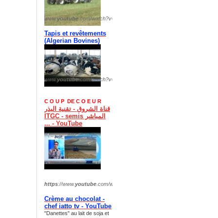
www.
youtube
.com/watch?v=
OPMTbk9vTIQ
Tapis et revêtements
(
Algerian Bovines)
www.
youtube
.com/watch?v=
fHrLyufuxCI
C O U P DE C O E U R
قناة الشروق - تقنية البذر
المباشر ITGC - semis
... - YouTube
https
://www.
youtube
.com/watch?v=
xI254EcfDzs
Crème au chocolat -
chef iatto tv - YouTube
"Danettes" au lait de soja et