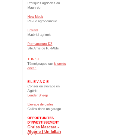
Pratiques agricoles au
Maghreb
New Medit
Revue agronomique
Entraid
Matériel agricole
Permaculture DZ
Site Amis de P. RAbhi
TUNISIE
Témoignages sur
le semis
direct.
E L E V A G E
Conseil en élevage en
Algérie
Leader Sheep
Elevage de cailles
Cailles dans un garage
OPPORTUNITES
D'INVESTISSEMENT
Ghriss Mascara -
Algérie | Un fellah