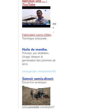
fabrique une ... -
YouTube
https
://www.
youtube
.com/watch?v=
r32AypU
o
...
Fabrication savon d'Alep
Technique artisanale.
Huile de menthe.
Principe: par distilation.
Usage: bloquer la
germination des pommes de
terre
www.google.com/patents/WO2009068803A2?cl=fr
Semoir semis-direct:
Essai d'un prototype.
www.
youtube
.com/watch?