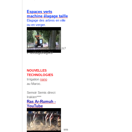
Espaces verts
machine élagage taille
Elagage des arbres en ville
ou en verger
.
www.
youtube
.com/watch?
v=
uX3dgBNigRU
NOUVELLES
TECHNOLOGIES
Irrigation
nano
au Maroc.
Semoir Semis direct
Irakien****
Ras Ar-Rumuh -
YouTube
www.
youtube
.com/watch?v=
pS1yuxCH844