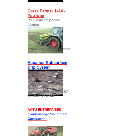
Grass Farmer 1414 -
YouTube
Pour semer la jachère
pâturée
https
://www.
youtube
.com/watch?v=
plIp8DTJFKM
Aquatrad Subsurface
Drip System
www.
youtube
.com/watch?
v=-
DBdZ1XvRAo
ACTU ENTREPRISES
Enrubannage Soummam
Constantine