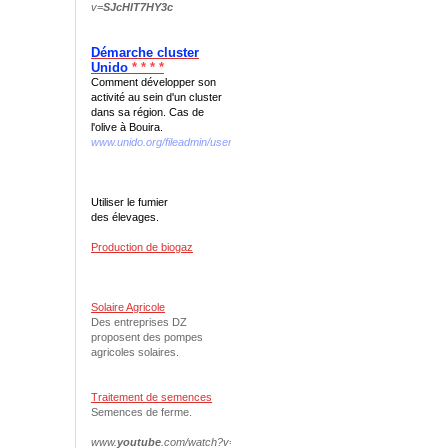
v=
SJcHIT7HY3c
Démarche cluster
Unido
* * * *
Comment développer son
activité au sein d'un cluster
dans sa région. Cas de
l'olive à Bouira.
www.unido.org/fileadmin/user...we.../interno_web_DEF.pdf
Utiliser le fumier
des élevages.
Production de biogaz
Solaire Agricole
Des entreprises DZ
proposent des pompes
agricoles solaires.
Traitement de semences
Semences de ferme.
www.
youtube
.com/watch?v=
N
-
oqfVDvAnQ