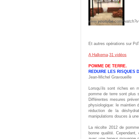
www.
youtube
.com/watch?v
Et autres opérations sur Pd
A Halkema
·
31 vidéos
POMME DE TERRE.
REDUIRE LES RISQUES 
Jean-Michel Gravoueille
Lorsqu’ils sont riches en
pomme de terre sont plus s
Différentes mesures prévent
physiologique: le maintien 
réduction de la déshydra
manipulations douces à un
La récolte 2012 de pomme
bonne qualité. Cependant, 
avec une teneur moyenne p