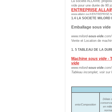
La société ALLAIRE propos
vide pour une durée de 90 jo
ENTREPRISE ALLAI
www.allaire-sa.fr/ENTREPRISE.h
1.4 LA SOCIETE MILORD
Emballage
sous vide
www.milord-
sous
-
vide
.com/
Vente et Location de machi
1. 5 TABLEAU DE LA DU
Machine
sous vide
- 
vide
www.milord-
sous
-
vide
.com/
Tableau incomplet, voir sur l
Délais 
conserva
ents/Composition
en mili
norma