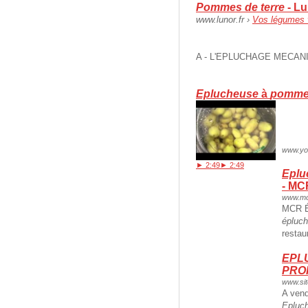
Pommes de terre
- Lu
www.lunor.fr ›
Vos légumes 
A - L'EPLUCHAGE MECAN
Eplucheuse
à
pomme 
www.yo
► 2:49
► 2:49
Eplu
- MC
www.mc
MCR É
épluc
restau
EPL
PRO
www.sit
A ven
Epluc