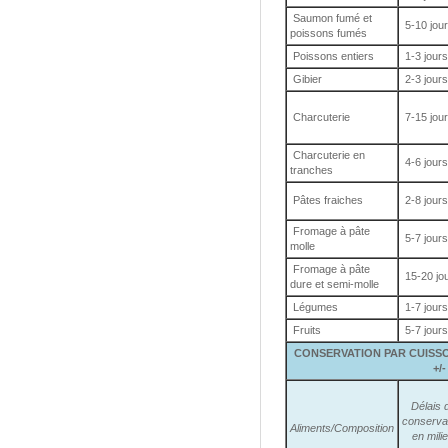
Saumon fumé et
5-10 jou
poissons fumés
Poissons entiers
1-3 jours
Gibier
2-3 jours
Charcuterie
7-15 jou
Charcuterie en
4-6 jours
tranches
Pâtes fraiches
2-8 jours
Fromage à pâte
5-7 jours
molle
Fromage à pâte
15-20 jo
dure et semi-molle
Légumes
1-7 jours
Fruits
5-7 jours
CONSERVATION PAR CUISSO
+/-
Délais 
conserva
Aliments/Composition
en mili