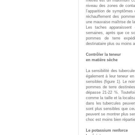
mètres est un maximum con
niveau des zones de contac
l’apparition de symptômes 
réchauffement des pommes 
une mauvaise maîtrise de la 
Les taches apparaissent 
semaines, après que ce soi
pommes de terre expédi
destinataire plus ou moins a
Contrôler la teneur
en matière sèche
La sensibilité des tubercul
également à leur teneur en 
sensibles (figure 1). Le noi
pommes de terre destinées 
dépasse 21-22 %. Toutefois,
comme la taille et la localis
dans les tubercules peuvent
sont plus sensibles que ceu
peuvent se montrer plus sens
choc est moins bien répartie
Le potassium renforce