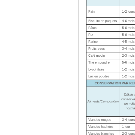
Pain
1-2 jours
Biscuite en paquets
4-6 mois
Pâtes
5-6 mois
Riz
5-6 mois
Farine
4-5 mois
Fruits secs
3-4 mois
Café moulu
2-3 mois
Thé en poudre
5-6 mois
Lyophilisés
1-2 mois
Lait en poudre
1-2 mois
CONSERVATION PAR REFR
Délais 
conserva
Aliments/Composition
en mili
norma
Viandes rouges
3-4 jours
Viandes hachées
1 jour
Viandes blanches
2-3 jours