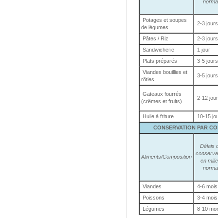
norma
Potages et soupes
2-3 jours
de légumes
Pâtes / Riz
2-3 jours
Sandwicherie
1 jour
Plats préparés
3-5 jours
Viandes bouillies et
3-5 jours
rôties
Gateaux fourrés
2-12 jou
(crêmes et fruits)
Huile à friture
10-15 jo
CONSERVATION PAR CONG
Délais 
conserva
Aliments/Composition
en mili
norma
Viandes
4-6 mois
Poissons
3-4 mois
Légumes
8-10 moi