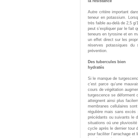
la résistance
Autre critère important dan
teneur en potassium. Lorsqu
très faible au-delà de 2,5 g
peut s’expliquer par le fai
teneurs en tyrosine et en ma
un effet direct sur les prop
réserves potassiques du 
prévention.
Des tubercules bien
hydratés
Si le manque de turgescenc
c’est parce qu’une mauvais
cours de végétation augmente
turgescence se déforment d
atteignent ainsi plus facile
membranes cellulaires sont
régulière mais sans excès p
précédants ou suivants le 
situations où une pluviosité
cycle après le dernier tour d
pour faciliter l’arrachage e