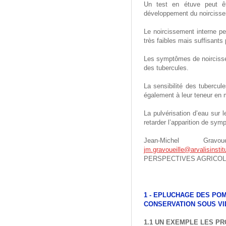
Un test en étuve peut êt
développement du noircissem
Le noircissement interne pe
très faibles mais suffisant
Les symptômes de noircissem
des tubercules.
La sensibilité des tubercul
également à leur teneur en 
La pulvérisation d’eau sur 
retarder l’apparition de sym
Jean-Michel Gravo
jm.gravoueille@arvalisinstit
PERSPECTIVES AGRICOLE
1 - EPLUCHAGE DES POM
CONSERVATION SOUS VI
1.1 UN EXEMPLE LES P