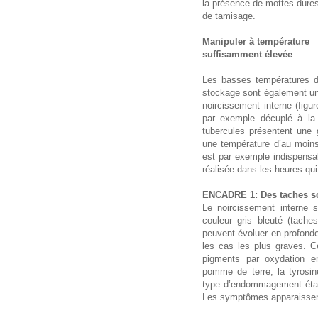
la présence de mottes dures 
de tamisage.
Manipuler à température
suffisamment élevée
Les basses températures du
stockage sont également un
noircissement interne (figu
par exemple décuplé à la 
tubercules présentent une g
une température d’au moins
est par exemple indispensab
réalisée dans les heures qui
ENCADRE 1: Des taches so
Le noircissement interne 
couleur gris bleuté (tach
peuvent évoluer en profonde
les cas les plus graves. Ce
pigments par oxydation e
pomme de terre, la tyrosin
type d’endommagement étant
Les symptômes apparaissent