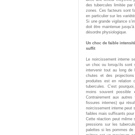
des tubercules limitée par 
zones. Ces facteurs sont f
en particulier sur les varié
Si une grande vigilance s’im
doit être maintenue jusqu’à 
désordre physiologique.
Un choc de faible intensit
suffit
Le noircissement interne s
un choc ou lorsqu’ils sont
intervenir tout au long de
chutes et des projections
produites est en relation
tubercules. C’est pourquo
moins souvent possible e
Contrairement aux autres
fissures internes) qui résu
noircissement interne peut s
faibles mais suffisants pou
Cette réaction peut même s
pressions sur les tubercul
palettes si les pommes de 