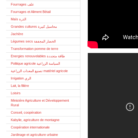
Fourrages علف
Fourrages et Aliment Bétail
Maïs الذرة
Grandes cultures محاسيل كبيرة
Jachère
Légumes secs الخضار المجففة
Transformation pomme de terre
Energies renouvelables طاقة متجددة
Politique agricole السياسة الزراعية
تصنيع المعدات الزراعية matériel agricole
Irrigation الري
Lait, la filière
Loisirs
Ministère Agriculture et Développement
Rural
Conseil, coopération
Kabylie, agriculture de montagne
Coopération internationale
Jardinage et agriculture urbaine