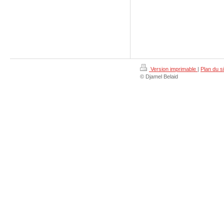
Version imprimable
|
Plan du si
© Djamel Belaid