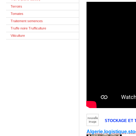
Terroirs
Tomates
Traitement semences
Truffe noire Trufficulture
Viticulture
STOCKAGE ET 
Algerie,logistique,s