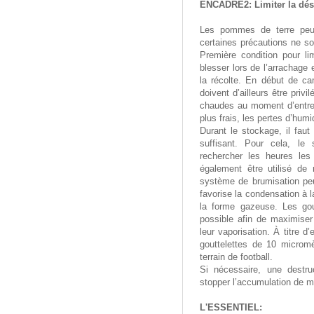
ENCADRE2: Limiter la dés
Les pommes de terre peuv
certaines précautions ne so
Première condition pour li
blesser lors de l’arrachage 
la récolte. En début de ca
doivent d’ailleurs être priv
chaudes au moment d’entrer
plus frais, les pertes d’humi
Durant le stockage, il faut 
suffisant. Pour cela, le
rechercher les heures les
également être utilisé de 
système de brumisation peut
favorise la condensation à l
la forme gazeuse. Les gout
possible afin de maximiser
leur vaporisation. À titre d
gouttelettes de 10 micromè
terrain de football.
Si nécessaire, une destru
stopper l’accumulation de m
L'ESSENTIEL: