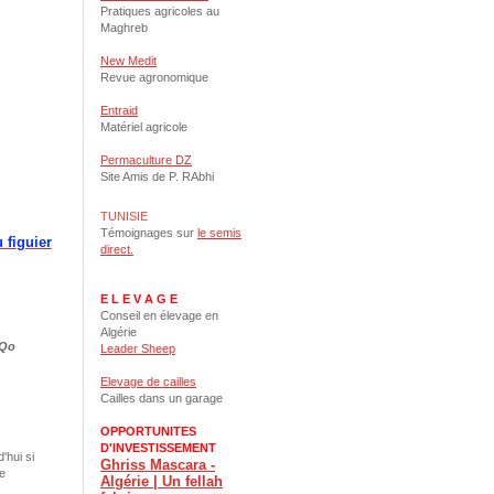
Pratiques agricoles au
Maghreb
New Medit
Revue agronomique
Entraid
Matériel agricole
Permaculture DZ
Site Amis de P. RAbhi
TUNISIE
Témoignages sur
le semis
 figuier
direct.
E L E V A G E
Conseil en élevage en
Algérie
fQo
Leader Sheep
Elevage de cailles
Cailles dans un garage
OPPORTUNITES
D'INVESTISSEMENT
'hui si
Ghriss Mascara -
re
Algérie | Un fellah