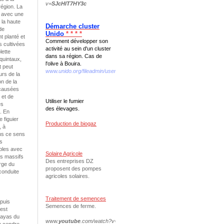
v=
SJcHIT7HY3c
région. La
, avec une
 la haute
Démarche cluster
de
Unido
* * * *
nt planté et
Comment développer son
s cultivées
activité au sein d'un cluster
lette
dans sa région. Cas de
quintaux,
l'olive à Bouira.
t peut
www.unido.org/fileadmin/user...we.../interno_web_DEF.pdf
urs de la
on de la
 causées
 et de
Utiliser le fumier
es
des élevages.
. En
 figuier
Production de biogaz
, à
ans ce sens
s
ibles avec
Solaire Agricole
es massifs
Des entreprises DZ
rge du
proposent des pompes
conduite
agricoles solaires.
Traitement de semences
epuis
Semences de ferme.
’est
ilayas du
www.
youtube
.com/watch?v=
N
-
oqfVDvAnQ