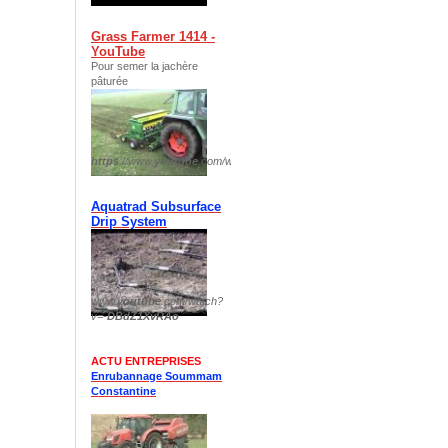
Grass Farmer 1414 -
YouTube
Pour semer la jachère
pâturée
https
://www.
youtube
.com/watch?v=
plIp8DTJFKM
Aquatrad Subsurface
Drip System
www.
youtube
.com/watch?
v=-
DBdZ1XvRAo
ACTU ENTREPRISES
Enrubannage Soummam
Constantine