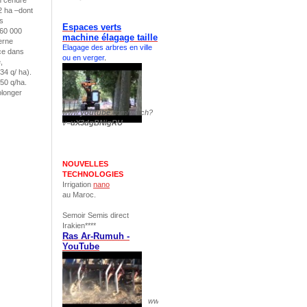
n cendre
62 ha –dont
es
Espaces verts
 60 000
machine élagage taille
cerne
Elagage des arbres en ville
ce dans
ou en verger
.
,
34 q/ ha).
50 q/ha.
olonger
www.
youtube
.com/watch?
v=
uX3dgBNigRU
NOUVELLES
TECHNOLOGIES
Irrigation
nano
au Maroc.
Semoir Semis direct
Irakien****
Ras Ar-Rumuh -
YouTube
www.
youtube
.com/watch?v=
pS1yuxCH844