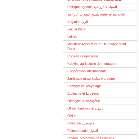
Politique agricole السياسة الزراعية
تصنيع المعدات الزراعية matériel agricole
Irrigation الري
Lait, la filière
Loisirs
Ministère Agriculture et Développement
Rural
Conseil, coopération
Kabylie, agriculture de montagne
Coopération internationale
Jardinage et agriculture urbaine
Ecologie et Recyclage
Etudiants et Lycéens
Oléagineux en Algérie
Olivier traditionnel زيتون
Ovins
Palestine فلسطين
Palmier dattier النخيل
Phytos, protection des cultures