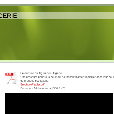
GERIE
La culture du figuier en Algérie.
Une brochure pour tous ceux qui souhaitent planter un figuier dans leur cour
de grandes plantations.
BrochureFiguier.pdf
Document Adobe Acrobat [386.8 KB]