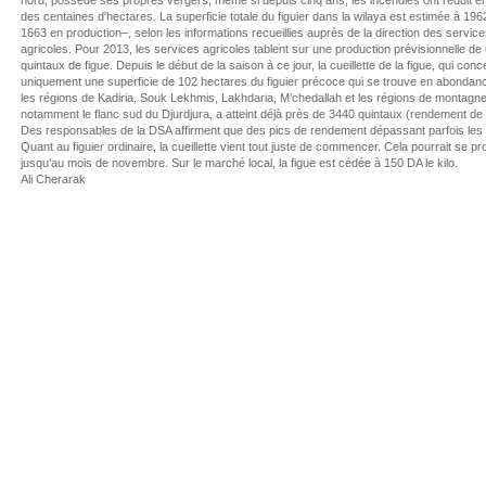
nord, possède ses propres vergers, même si depuis cinq ans, les incendies ont réduit e
des centaines d'hectares. La superficie totale du figuier dans la wilaya est estimée à 19
1663 en production–, selon les informations recueillies auprès de la direction des servic
agricoles. Pour 2013, les services agricoles tablent sur une production prévisionnelle de
quintaux de figue. Depuis le début de la saison à ce jour, la cueillette de la figue, qui con
uniquement une superficie de 102 hectares du figuier précoce qui se trouve en abondan
les régions de Kadiria, Souk Lekhmis, Lakhdaria, M’chedallah et les régions de montagne
notamment le flanc sud du Djurdjura, a atteint déjà près de 3440 quintaux (rendement de 
Des responsables de la DSA affirment que des pics de rendement dépassant parfois les 
Quant au figuier ordinaire, la cueillette vient tout juste de commencer. Cela pourrait se pr
jusqu’au mois de novembre. Sur le marché local, la figue est cédée à 150 DA le kilo.
Ali Cherarak