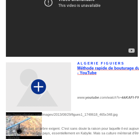
A L G E R I E F I G U I E R S
Méthode rapide de bouturage du
- YouTube
www.
youtube
.com/watch?v=
kkKAFI
-
F
http://www.elwatan.com/images/2013/08/29/figues1_1748618_465x348.jpg
Le figuier n'est pas un arbre exigent. C'est sans doute la raison pour laquelle il est aujourd
présent dans le nord du pays, essentiellement en Kabylie. Mais sa culture mériterait d'êt
valorisée.