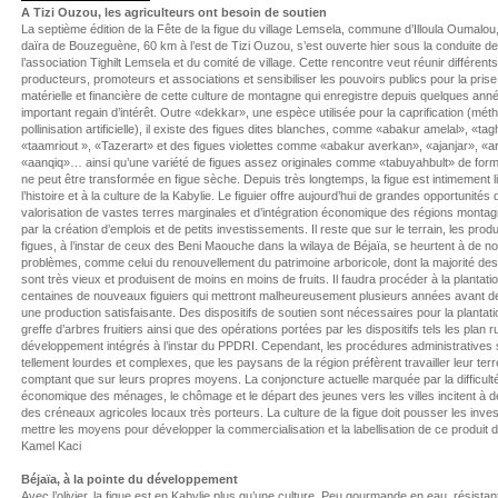
A Tizi Ouzou, les agriculteurs ont besoin de soutien
La septième édition de la Fête de la figue du village Lemsela, commune d’Illoula Oumalou
daïra de Bouzeguène, 60 km à l’est de Tizi Ouzou, s’est ouverte hier sous la conduite de
l’association Tighilt Lemsela et du comité de village. Cette rencontre veut réunir différents
producteurs, promoteurs et associations et sensibiliser les pouvoirs publics pour la pris
matérielle et financière de cette culture de montagne qui enregistre depuis quelques ann
important regain d’intérêt. Outre «dekkar», une espèce utilisée pour la caprification (mét
pollinisation artificielle), il existe des figues dites blanches, comme «abakur amelal», «ta
«taamriout », «Tazerart» et des figues violettes comme «abakur averkan», «ajanjar», «a
«aanqiq»… ainsi qu’une variété de figues assez originales comme «tabuyahbult» de form
ne peut être transformée en figue sèche. Depuis très longtemps, la figue est intimement l
l’histoire et à la culture de la Kabylie. Le figuier offre aujourd’hui de grandes opportunités 
valorisation de vastes terres marginales et d’intégration économique des régions mont
par la création d’emplois et de petits investissements. Il reste que sur le terrain, les pro
figues, à l’instar de ceux des Beni Maouche dans la wilaya de Béjaïa, se heurtent à de 
problèmes, comme celui du renouvellement du patrimoine arboricole, dont la majorité des
sont très vieux et produisent de moins en moins de fruits. Il faudra procéder à la plantati
centaines de nouveaux figuiers qui mettront malheureusement plusieurs années avant d
une production satisfaisante. Des dispositifs de soutien sont nécessaires pour la plantatio
greffe d’arbres fruitiers ainsi que des opérations portées par les dispositifs tels les plan 
développement intégrés à l’instar du PPDRI. Cependant, les procédures administratives 
tellement lourdes et complexes, que les paysans de la région préfèrent travailler leur ter
comptant que sur leurs propres moyens. La conjoncture actuelle marquée par la difficult
économique des ménages, le chômage et le départ des jeunes vers les villes incitent à 
des créneaux agricoles locaux très porteurs. La culture de la figue doit pousser les inve
mettre les moyens pour développer la commercialisation et la labellisation de ce produit du
Kamel Kaci
Béjaïa, à la pointe du développement
Avec l’olivier, la figue est en Kabylie plus qu’une culture. Peu gourmande en eau, résistan