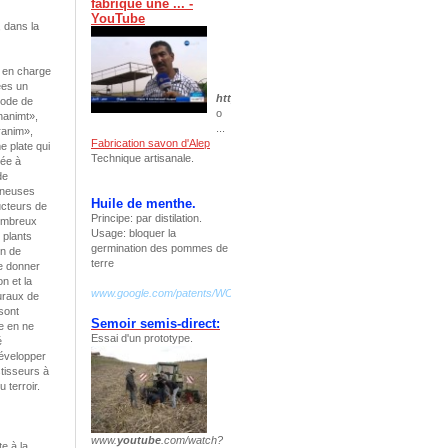
fabrique une ... -
YouTube
, dans la
e en charge
ées un
https
://www.
youtube
.com/watch?v=
r32AypU
hode de
o
ghanimt»,
...
ranim»,
Fabrication savon d'Alep
e plate qui
Technique artisanale.
iée à
de
agneuses
Huile de menthe.
ducteurs de
Principe: par distilation.
nombreux
Usage: bloquer la
 plants
germination des pommes de
on de
terre
e donner
n et la
www.google.com/patents/WO2009068803A2?cl=fr
ruraux de
sont
Semoir semis-direct:
re en ne
Essai d'un prototype.
é
développer
stisseurs à
 terroir.
www.
youtube
.com/watch?
te à la