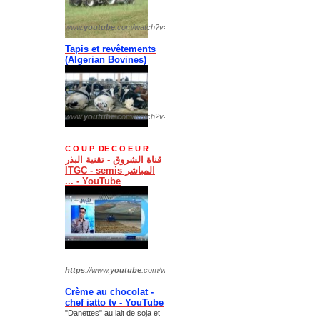
www.
youtube
.com/watch?v=
OPMTbk9vTIQ
Tapis et revêtements
(
Algerian Bovines)
www.
youtube
.com/watch?v=
fHrLyufuxCI
C O U P DE C O E U R
قناة الشروق - تقنية البذر
المباشر ITGC - semis
... - YouTube
https
://www.
youtube
.com/watch?v=
xI254EcfDzs
Crème au chocolat -
chef iatto tv - YouTube
"Danettes" au lait de soja et