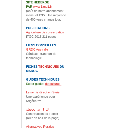
SITE HEBERGE
PAR
www.1and1.fr
(coût de notre abonnement
mensuel 12€). Une moyenne
de 400 vues chaque jour.
PUBLICATIONS
Agriculture de conservation
ITGC 2015 211 pages.
LIENS CONSEILLES
GRDC Australie
Céréales, transfert de
technologie
FICHES
TECHNIQUES
DU
MAROC
GUIDES TECHNIQUES
Super guides
de cultures.
Le semis direct en Syrie.
Une expérience pour
l'Algérie****.
للز ا رعة الحافظة
Construction de semoir
(aller en bas de la page)
Alternatives Rurales