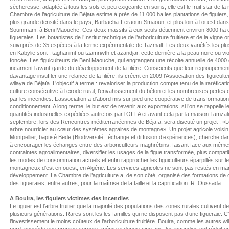
sècheresse, adaptée à tous les sols et peu exigeante en soins, elle est le fruit star de la 
Chambre de l’agriculture de Béjaïa estime à près de 11 000 ha les plantations de figuiers
plus grande densité dans le pays, Barbacha-Feraoun-Smaoun, et plus loin à l’ouest dans
Soummam, à Beni Maouche. Ces deux massifs à eux seuls détiennent environ 8000 ha 
figueraies. Les botanistes de l’Institut technique de l’arboriculture fruitière et de la vigne o
suivi près de 35 espèces à la ferme expérimentale de Tazmalt. Les deux variétés les plu
en Kabylie sont : taghanimt ou taamriwth et azandjar, cette dernière a la peau noire ou vio
foncée. Les figuiculteurs de Beni Maouche, qui engrangent une récolte annuelle de 4000 
incarnent l’avant-garde du développement de la filière. Conscients que leur regroupemen
davantage insuffler une relance de la filière, ils créent en 2009 l’Association des figuiculte
wilaya de Béjaïa. L’objectif à terme : revaloriser la production compte tenu de la raréficati
culture consécutive à l’exode rural, l’envahissement du béton et les nombreuses pertes
par les incendies. L’association a d’abord mis sur pied une coopérative de transformation
conditionnement. A long terme, le but est de revenir aux exportations, si l’on se rappelle l
quantités industrielles expédiées autrefois par l’OFLA et avant cela par la maison Tamzali
septembre, lors des Rencontres méditerranéennes de Béjaïa, sera discuté un projet : «Le
arbre nourricier au cœur des systèmes agraires de montagne». Un projet agricole voisin
Montpellier, baptisé Bede (Biodiversité : échange et diffusion d’expériences), cherche d
à encourager les échanges entre des arboriculteurs maghrébins, faisant face aux même
contraintes agroalimentaires, diversifier les usages de la figue transformée, plus compat
les modes de consommation actuels et enfin rapprocher les figuiculteurs éparpillés sur l
montagneux d’est en ouest, en Algérie. Les services agricoles ne sont pas restés en ma
développement. La Chambre de l’agriculture a, de son côté, organisé des formations de 
des figueraies, entre autres, pour la maîtrise de la taille et la caprification. R. Oussada
A Bouira, les figuiers victimes des incendies
Le figuier est l’arbre fruitier que la majorité des populations des zones rurales cultivent d
plusieurs générations. Rares sont les les familles qui ne disposent pas d’une figueraie. C
l’investissement le moins coûteux de l’arboriculture fruitière. Bouira, comme les autres w