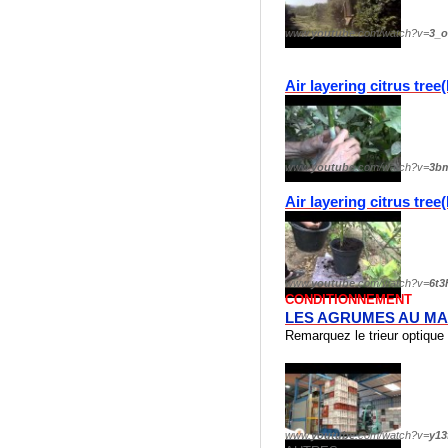
www.
youtube
.com/watch?v=
3_
www.
youtube
.com/watch?v=
3b
www.
youtube
.com/watch?v=
6t3
CONDITIONNEMENT
LES AGRUMES AU M
Remarquez le trieur optique
www.
youtube
.com/watch?v=
y13