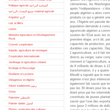
clémentines, les Washington,
Politique agricole السياسة الزراعية
après l’indépendance - c’étai
تصنيع المعدات الزراعية matériel agricole
peuple algérien a alors co
produits,ce qui a généré une
Irrigation الري
ans, l’Algérie est passée de 
Lait, la filière
population demande à conso
Loisirs
agrumicole algérien a comm
soutien de l’Etat avec les
Ministère Agriculture et Développement
Rural
première étape, a-t-il dit, p
capacités de production, pu
Conseil, coopération
durables ces capacités. Depu
Kabylie, agriculture de montagne
L’agrumiculture, a-t-il fait
Coopération internationale
directs au verger, sans compt
viennent à l’agrumiculture, a-
Jardinage et agriculture urbaine
de 8 milliards de dinars à 12
Ecologie et Recyclage
transformation, il y a quatr
Etudiants et Lycéens
Mendil a signalé que le march
algérien n’est plus intéress
Oléagineux en Algérie
également fait savoir que l
Olivier traditionnel زيتون
pas les 30 dinars pour les 
Ovins
étant prise par les interméd
constitués de jeunes plantat
Palestine فلسطين
savoir que l’une des exporta
Palmier dattier النخيل
vins (pour 2 millions de doll
Phytos, protection des cultures