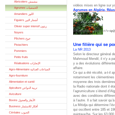
Abricotiers مشمش
vidéos mises en ligne sur
Agrumes الحمضيات
Agrumes en Algérie, Réussi
Amandiers اللوز
Figuiers أشجار التين
Olivier super intensif زيتون
www.
youtube
.com/watch?v=
ig
Noyers
Pêchers خوخ
Une filière qui se po
Pistachiers
La NR 2013
Pommiers
Selon le directeur général de 
Petits fruits
Mahmoud Mendil, il n’y a pa
y a des évolutions différen
Réalisations الإنجازات
affaire.
Agro-Alimentaire الصناعات الغذائية
Ce qui a été récolté, a-t-il 
Agro-fourniture
notamment les clémentines 
moyenne des trois dernières
Alimentation et santé
la Radio nationale dont il éta
Apiculture تربية الدواجن
l’agrumiculture s’étend d’Al
Aviculture
avec des conditions différen
à l’autre. Il a fait savoir q
Bovins الأبقار والعجول
La Mitidja qui détermine l’év
Business أفكار للاستثمار
qui oscillent entre 185 et 19
Céréales الحبوب
quintaux/ha. Sur les 63 000