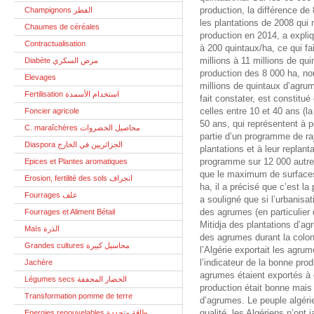
production, la différence de
Champignons الفطر
les plantations de 2008 qui 
Chaumes de céréales
production en 2014, a expl
Contractualisation
à 200 quintaux/ha, ce qui fai
millions à 11 millions de qu
Diabète مرض السكري
production des 8 000 ha, nou
Elevages
millions de quintaux d’agrume
Fertilisation استخدام الأسمدة
fait constater, est constitué
celles entre 10 et 40 ans (l
Foncier agricole
50 ans, qui représentent à p
C. maraîchères محاصيل الخضروات
partie d’un programme de ra
Diaspora الجزائريين في الخارج
plantations et à leur replant
programme sur 12 000 autres
Epices et Plantes aromatiques
que le maximum de surfaces 
Erosion, fertilité des sols انجراف
ha, il a précisé que c’est la
Fourrages علف
a souligné que si l’urbanisat
des agrumes (en particulier
Fourrages et Aliment Bétail
Mitidja des plantations d’ag
Maïs الذرة
des agrumes durant la coloni
Grandes cultures محاسيل كبيرة
l’Algérie exportait les agrum
l’indicateur de la bonne pro
Jachère
agrumes étaient exportés à c
Légumes secs الخضار المجففة
production était bonne mais
Transformation pomme de terre
d’agrumes. Le peuple algéri
qualité, les Algériens n’ont
Energies renouvelables طاقة متجددة