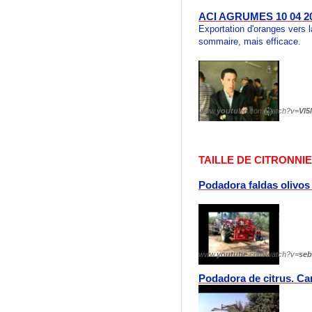
ACI AGRUMES 10 04 2
Exportation d'oranges vers
sommaire, mais efficace.
www.
youtube
.com/watch?v=
Vl
TAILLE DE CITRONNI
Podadora faldas olivos 
www.
youtube
.com/watch?v=
se
Podadora de citrus. C