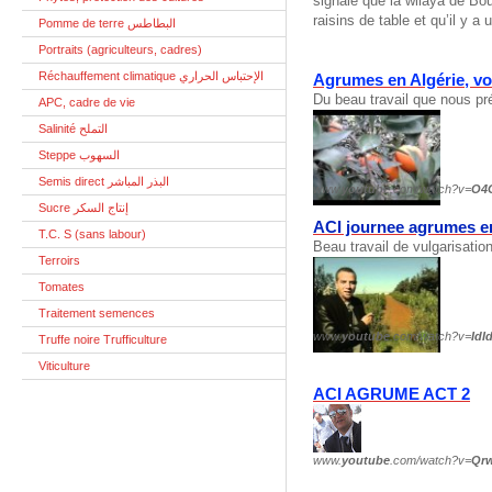
signale que la wilaya de Bo
raisins de table et qu’il y 
Pomme de terre البطاطس
Portraits (agriculteurs, cadres)
Réchauffement climatique الإحتباس الحراري
Agrumes en Algérie, vo
Du beau travail que nous 
APC, cadre de vie
Salinité التملح
Steppe السهوب
Semis direct البذر المباشر
www.
youtube
.com/watch?v=
O4
Sucre إنتاج السكر
ACI journee agrumes en
T.C. S (sans labour)
Beau travail de vulgarisatio
Terroirs
Tomates
Traitement semences
www.
youtube
.com/watch?v=
Id
Truffe noire Trufficulture
Viticulture
ACI AGRUME ACT 2
www.
youtube
.com/watch?v=
Qr